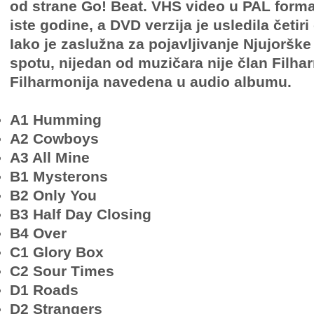
od strane Go! Beat. VHS video u PAL forma
iste godine, a DVD verzija je usledila četiri
Iako je zaslužna za pojavljivanje Njujorške
spotu, nijedan od muzičara nije član Filharm
Filharmonija navedena u audio albumu.
A1 Humming
A2 Cowboys
A3 All Mine
B1 Mysterons
B2 Only You
B3 Half Day Closing
B4 Over
C1 Glory Box
C2 Sour Times
D1 Roads
D2 Strangers