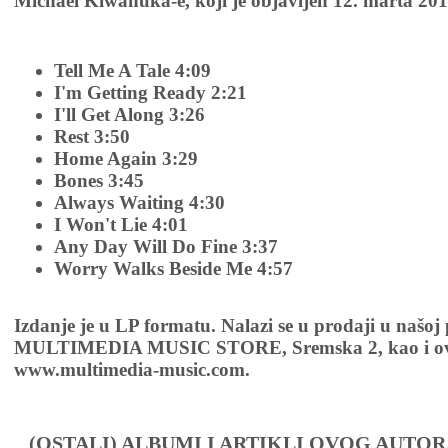
Michael Kiwanuka-e, koji je objavljen 12. marta 201
Tell Me A Tale 4:09
I'm Getting Ready 2:21
I'll Get Along 3:26
Rest 3:50
Home Again 3:29
Bones 3:45
Always Waiting 4:30
I Won't Lie 4:01
Any Day Will Do Fine 3:37
Worry Walks Beside Me 4:57
Izdanje je u LP formatu. Nalazi se u prodaji u našoj
MULTIMEDIA MUSIC STORE, Sremska 2, kao i ov
www.multimedia-music.com.
(OSTALI) ALBUMI I ARTIKLI OVOG AUTOR