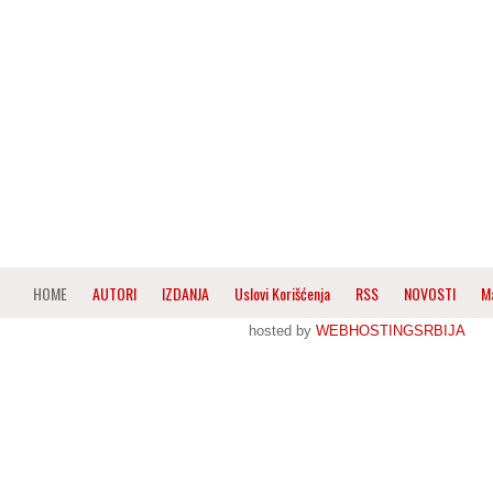
HOME
AUTORI
IZDANJA
Uslovi Korišćenja
RSS
NOVOSTI
M
hosted by
WEBHOSTINGSRBIJA