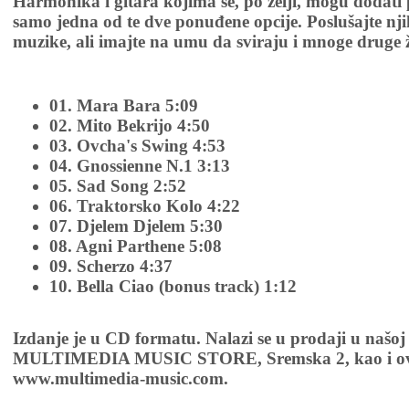
Harmonika i gitara kojima se, po želji, mogu dodati p
samo jedna od te dve ponuđene opcije. Poslušajte nj
muzike, ali imajte na umu da sviraju i mnoge druge 
01. Mara Bara 5:09
02. Mito Bekrijo 4:50
03. Ovcha's Swing 4:53
04. Gnossienne N.1 3:13
05. Sad Song 2:52
06. Traktorsko Kolo 4:22
07. Djelem Djelem 5:30
08. Agni Parthene 5:08
09. Scherzo 4:37
10. Bella Ciao (bonus track) 1:12
Izdanje je u CD formatu. Nalazi se u prodaji u našoj
MULTIMEDIA MUSIC STORE, Sremska 2, kao i ov
www.multimedia-music.com.