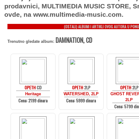
prodavnici, MULTIMEDIA MUSIC STORE, Sr
ovde, na www.multimedia-music.com.
(OSTALI) ALBUMI I ARTIKLI OVOG AUTORA U PONU
DAMNATION, CD
Trenutno gledate album:
OPETH
CD
OPETH
2LP
OPETH
2LP
Heritage
WATERSHED, 2LP
GHOST REVER
Cena: 2199 dinara
Cena: 5999 dinara
2LP
Cena: 5799 din