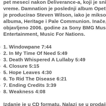
pet meseci nakon Deliverance-a, koji je sni
vreme. Damnation je poslednji album Opet
je producirao Steven Wilson, iako je miks
albuma, Heritage i Pale Communion. Inače,
objavljeno 2006. godine za Sony BMG Mus
Entertainment, Music For Nations.
1. Windowpane 7:44
2. In My Time Of Need 5:49
3. Death Whispered A Lullaby 5:49
4. Closure 5:15
5. Hope Leaves 4:30
6. To Rid The Disease 6:21
7. Ending Credits 3:39
8. Weakness 4:08
Izdanje je u CD formatu. Nalazi se u prodaj