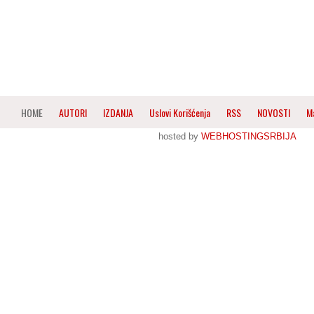
HOME
AUTORI
IZDANJA
Uslovi Korišćenja
RSS
NOVOSTI
M
hosted by
WEBHOSTINGSRBIJA