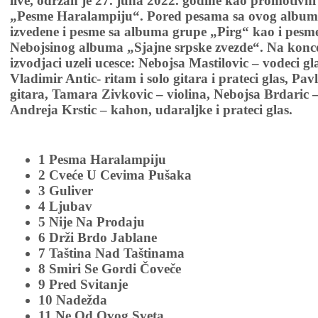
live, odrzan je 27. juna 2022. godine kao promotivn
„Pesme Haralampiju“. Pored pesama sa ovog albuma
izvedene i pesme sa albuma grupe „Pirg“ kao i pesm
Nebojsinog albuma „Sjajne srpske zvezde“. Na konc
izvodjaci uzeli ucesce: Nebojsa Mastilovic – vodeci gla
Vladimir Antic- ritam i solo gitara i prateci glas, Pav
gitara, Tamara Zivkovic – violina, Nebojsa Brdaric – f
Andreja Krstic – kahon, udaraljke i prateci glas.
1 Pesma Haralampiju
2 Cveće U Cevima Pušaka
3 Guliver
4 Ljubav
5 Nije Na Prodaju
6 Drži Brdo Jablane
7 Taština Nad Taštinama
8 Smiri Se Gordi Čoveče
9 Pred Svitanje
10 Nadežda
11 Ne Od Ovog Sveta