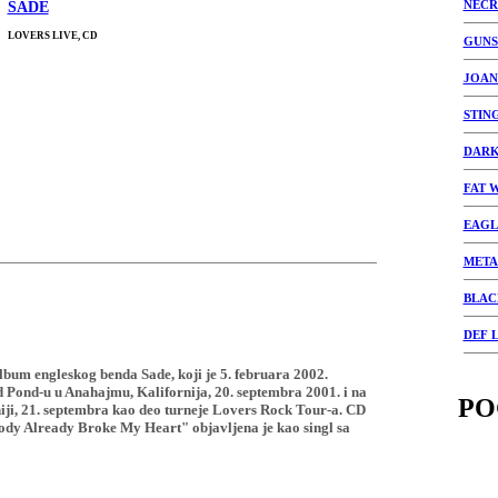
NECR
SADE
LOVERS LIVE, CD
GUNS
JOAN
STIN
DAR
FAT 
EAGL
META
BLAC
DEF 
album engleskog benda Sade, koji je 5. februara 2002.
 Pond-u u Anahajmu, Kalifornija, 20. septembra 2001. i na
PO
iji, 21. septembra kao deo turneje Lovers Rock Tour-a. CD
dy Already Broke My Heart" objavljena je kao singl sa