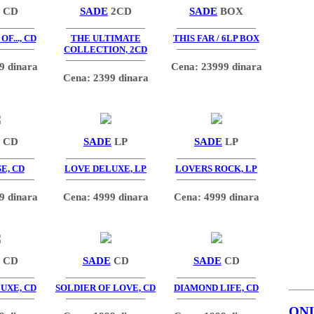
CD
SADE
2CD
SADE
BOX
F..., CD
THE ULTIMATE
THIS FAR / 6LP BOX
COLLECTION, 2CD
9 dinara
Cena: 23999 dinara
Cena: 2399 dinara
CD
SADE
LP
SADE
LP
E, CD
LOVE DELUXE, LP
LOVERS ROCK, LP
9 dinara
Cena: 4999 dinara
Cena: 4999 dinara
CD
SADE
CD
SADE
CD
UXE, CD
SOLDIER OF LOVE, CD
DIAMOND LIFE, CD
ON