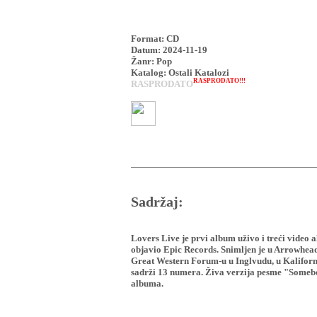
Format: CD
Datum: 2024-11-19
Žanr: Pop
Katalog: Ostali Katalozi
RASPRODATO!!!
RASPRODATO
Sadržaj:
Lovers Live je prvi album uživo i treći video 
objavio Epic Records. Snimljen je u Arrowhead
Great Western Forum-u u Inglvudu, u Kaliforn
sadrži 13 numera. Živa verzija pesme "Somebo
albuma.