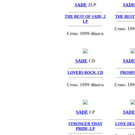
SADE
2LP
SADE
THE BEST OF SADE, 2
THE BEST O
LP
Cena: 199
Cena: 5999 dinara
SADE
CD
SADE
LOVERS ROCK, CD
PROMIS
Cena: 1999 dinara
Cena: 199
SADE
LP
SADE
STRONGER THAN
LOVE DEL
PRIDE, LP