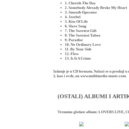
1. Cherish The Day
2. Somebody Already Broke My Heart
3. Smooth Operator
4. Jezebel
5. Kiss Of Life
6. Slave Song
7. The Sweetest Gift
8. The Sweetest Taboo
9. Paradise
10. No Ordinary Love
11. By Your Side
12. Flow
13. Is It A Crime
Izdanje je u CD formatu. Nalazi se u proda
2, kao i ovde, na www.multimedia-music.com.
(OSTALI) ALBUMI I ART
Trenutno gledate album:
LOVERS LIVE, C