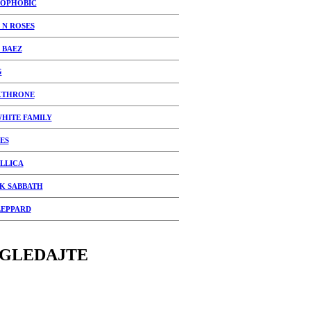
OPHOBIC
 N ROSES
 BAEZ
G
KTHRONE
WHITE FAMILY
ES
LLICA
K SABBATH
LEPPARD
GLEDAJTE