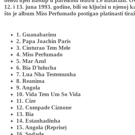
beleži njen nastup u pariskom teatru Le Bataclan. Ov
12. i 13. juna 1993. godine, bili su ključni u njenoj 
što je album Miss Perfumado postigao platinasti tira
1. Guanabarinu
2. Papa Joachin Paris
3. Cinturao Tem Mele
4. Miss Perfumado
5. Mar Azul
6. Bia D'lulucha
7. Lua Nha Testemunha
8. Reanima
9. Angola
10. Vida Tem Um So Vida
11. Cize
12. Cumpade Ciznone
13. Bia
14. Estanhadinha
15. Angola (Reprise)
16. Sodade