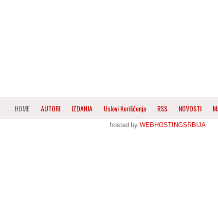
HOME
AUTORI
IZDANJA
Uslovi Korišćenja
RSS
NOVOSTI
M
hosted by
WEBHOSTINGSRBIJA