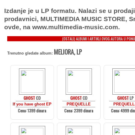
Izdanje je u LP formatu. Nalazi se u prodaj
prodavnici, MULTIMEDIA MUSIC STORE, Sr
ovde, na www.multimedia-music.com.
(OSTALI) ALBUMI I ARTIKLI OVOG AUTORA U PONU
MELIORA, LP
Trenutno gledate album:
GHOST
CD
GHOST
CD
GHOST
LP
If you have ghost EP
PREQUELLE
PREQUELL
Cena: 1399 dinara
Cena: 2399 dinara
Cena: 4999 din