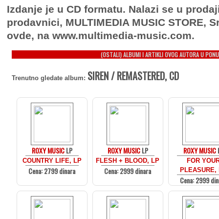
Izdanje je u CD formatu. Nalazi se u prodaj
prodavnici, MULTIMEDIA MUSIC STORE, Sr
ovde, na www.multimedia-music.com.
(OSTALI) ALBUMI I ARTIKLI OVOG AUTORA U PONU
SIREN / REMASTERED, CD
Trenutno gledate album:
ROXY MUSIC
LP
ROXY MUSIC
LP
ROXY MUSIC
COUNTRY LIFE, LP
FLESH + BLOOD, LP
FOR YOU
Cena: 2799 dinara
Cena: 2999 dinara
PLEASURE,
Cena: 2999 din