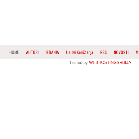
HOME
AUTORI
IZDANJA
Uslovi Korišćenja
RSS
NOVOSTI
M
hosted by
WEBHOSTINGSRBIJA