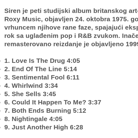
Siren je peti studijski album britanskog ar
Roxy Music, objavljen 24. oktobra 1975. g
vrhuncem njihove rane faze, spajajući eksp
rok sa uglađenim pop i R&B zvukom. Inač
remasterovano reizdanje je objavljeno 1999
1. Love Is The Drug 4:05
2. End Of The Line 5:14
3. Sentimental Fool 6:11
4. Whirlwind 3:34
5. She Sells 3:45
6. Could It Happen To Me? 3:37
7. Both Ends Burning 5:12
8. Nightingale 4:05
9. Just Another High 6:28