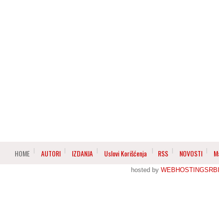
HOME
AUTORI
IZDANJA
Uslovi Korišćenja
RSS
NOVOSTI
M
hosted by
WEBHOSTINGSRBI