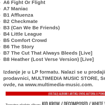
A6 Fight Or Flight
A7 Maniac
B1 Affluenza
B2 Checkmate
B3 (Can We Be Friends)
B4 Little League
B5 Comfort Crowd
B6 The Story
B7 The Cut That Always Bleeds [Live]
B8 Heather (Lost Verse Version) [Live]
Izdanje je u LP formatu. Nalazi se u prodaj
prodavnici, MULTIMEDIA MUSIC STORE, Sr
ovde, na www.multimedia-music.com.
(OSTALI) ALBUMI I ARTIKLI OVOG AUTORA U PONU
KID KROW / DECOMPOSED / WHITE
Trenutno gledate album: