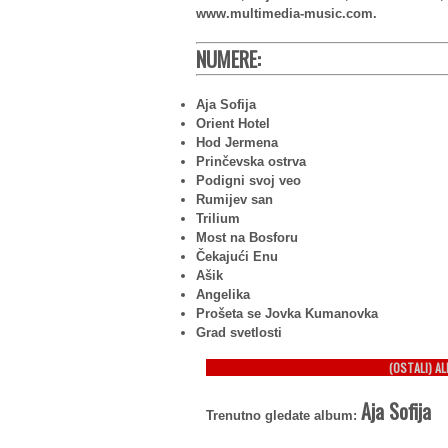
www.multimedia-music.com.
NUMERE:
Aja Sofija
Orient Hotel
Hod Jermena
Prinčevska ostrva
Podigni svoj veo
Rumijev san
Trilium
Most na Bosforu
Čekajući Enu
Ašik
Angelika
Prošeta se Jovka Kumanovka
Grad svetlosti
(OSTALI) A
Aja Sofija
Trenutno gledate album: