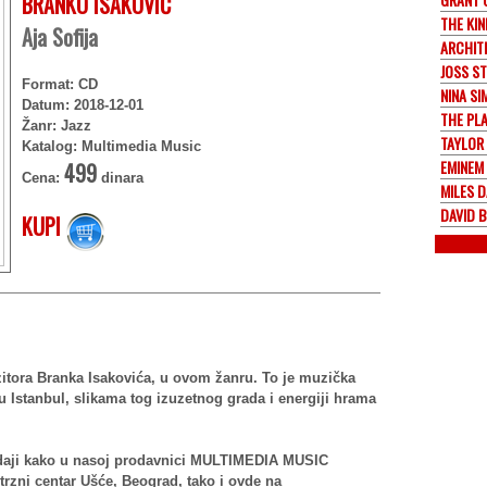
BRANKO ISAKOVIĆ
THE KIN
Aja Sofija
ARCHIT
JOSS S
Format: CD
NINA SI
Datum: 2018-12-01
THE PL
Žanr: Jazz
TAYLOR
Katalog: Multimedia Music
EMINEM
499
Cena:
dinara
MILES D
DAVID 
KUPI
zitora Branka Isakovića, u ovom žanru. To je muzička
Istanbul, slikama tog izuzetnog grada i energiji hrama
rodaji kako u nasoj prodavnici MULTIMEDIA MUSIC
rzni centar Ušće, Beograd, tako i ovde na