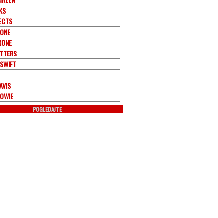
KS
ECTS
TONE
MONE
ATTERS
 SWIFT
AVIS
BOWIE
POGLEDAJTE