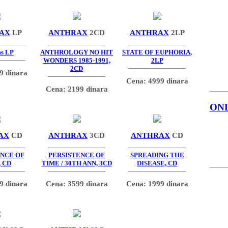
AX
LP
ANTHRAX
2CD
ANTHRAX
2LP
s LP
ANTHROLOGY NO HIT
STATE OF EUPHORIA,
WONDERS 1985-1991,
2LP
2CD
9 dinara
Cena: 4999 dinara
Cena: 2199 dinara
ON
AX
CD
ANTHRAX
3CD
ANTHRAX
CD
ENCE OF
PERSISTENCE OF
SPREADING THE
 CD
TIME / 30TH ANN, 3CD
DISEASE, CD
9 dinara
Cena: 3599 dinara
Cena: 1999 dinara