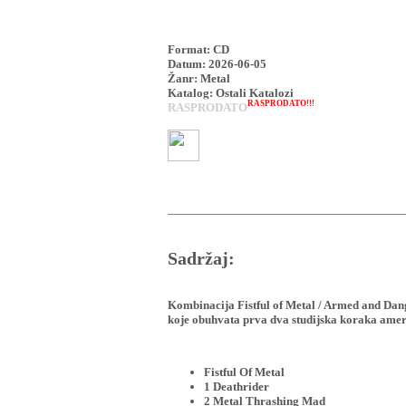
Format: CD
Datum: 2026-06-05
Žanr: Metal
Katalog: Ostali Katalozi
RASPRODATO!!!
RASPRODATO
Sadržaj:
Kombinacija Fistful of Metal / Armed and Dang
koje obuhvata prva dva studijska koraka ameri
Fistful Of Metal
1 Deathrider
2 Metal Thrashing Mad