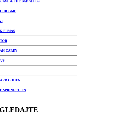
 CAVE & THE BAD SEEDS
LO DUGME
KI
K PUMAS
TOR
AH CAREY
US
ARD COHEN
E SPRINGSTEEN
GLEDAJTE