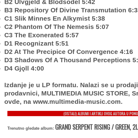
B2 Ulvgjeld & Blodsodel 5:42
B3 Repository Of Divine Transmutation 6:
C1 Slik Minnes En Alkymist 5:38
C2 Phantom Of The Nemesis 5:07
C3 The Exonerated 5:57
D1 Recognizant 5:51
D2 At The Precipice Of Convergence 4:16
D3 Shadows Of A Thousand Perceptions 5
D4 Gjǫll 4:00
Izdanje je u LP formatu. Nalazi se u prodaj
prodavnici, MULTIMEDIA MUSIC STORE, Sr
ovde, na www.multimedia-music.com.
(OSTALI) ALBUMI I ARTIKLI OVOG AUTORA U PONU
GRAND SERPENT RISING / GREEN, 2
Trenutno gledate album: