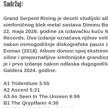
Sadržaj:
Grand Serpent Rising je deseti studijski 
simfoničnog blek metal sastava Dimmu Bor
22. maja 2026. godine za izdavačku kuću N
Records. Ovo izdanje označava njihov veli
nakon osmogodišnje diskografske pauze 
Eonian (2018). Album donosi spoj ekstrem
siline i prepoznatljive simfonijske grandio
je i prvo izdanje nakon odlaska dugogodišn
Galdera 2024. godine.
A1 Tridentium 3:55
A2 Ascent 5:21
A3 As Seen In The Unseen 6:59
B1 The Qryptfarer 4:30