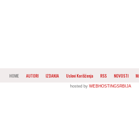
HOME
AUTORI
IZDANJA
Uslovi Korišćenja
RSS
NOVOSTI
M
hosted by
WEBHOSTINGSRBIJA