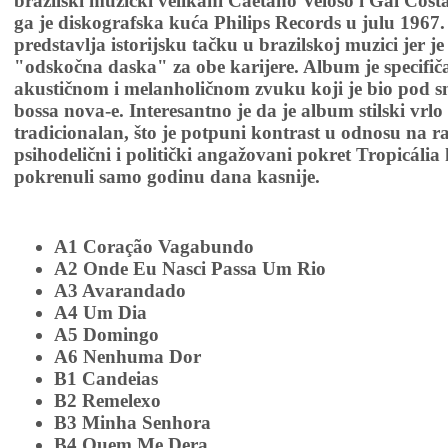
brazilski muzički velikani Caetano Veloso i Gal Costa
ga je diskografska kuća Philips Records u julu 1967.
predstavlja istorijsku tačku u brazilskoj muzici jer je
"odskočna daska" za obe karijere. Album je specifi
akustičnom i melanholičnom zvuku koji je bio pod s
bossa nova-e. Interesantno je da je album stilski vrlo
tradicionalan, što je potpuni kontrast u odnosu na ra
psihodelični i politički angažovani pokret Tropicália 
pokrenuli samo godinu dana kasnije.
A1 Coração Vagabundo
A2 Onde Eu Nasci Passa Um Rio
A3 Avarandado
A4 Um Dia
A5 Domingo
A6 Nenhuma Dor
B1 Candeias
B2 Remelexo
B3 Minha Senhora
B4 Quem Me Dera