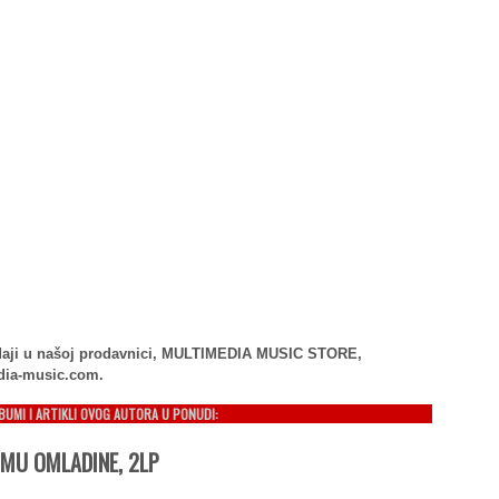
rodaji u našoj prodavnici, MULTIMEDIA MUSIC STORE,
dia-music.com.
LBUMI I ARTIKLI OVOG AUTORA U PONUDI:
OMU OMLADINE, 2LP