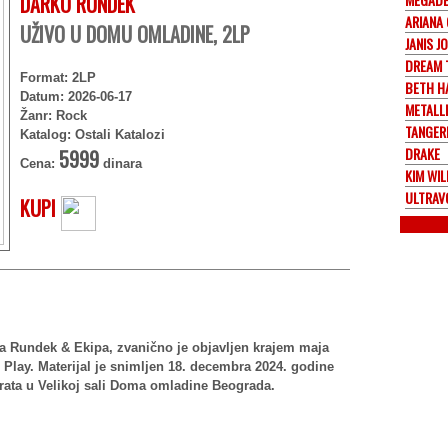
DARKO RUNDEK
ARIANA
UŽIVO U DOMU OMLADINE, 2LP
JANIS J
DREAM 
Format: 2LP
BETH H
Datum: 2026-06-17
METALL
Žanr: Rock
TANGER
Katalog: Ostali Katalozi
DRAKE
5999
Cena:
dinara
KIM WIL
ULTRAV
KUPI
 Rundek & Ekipa, zvanično je objavljen krajem maja
Play. Materijal je snimljen 18. decembra 2024. godine
rata u Velikoj sali Doma omladine Beograda.