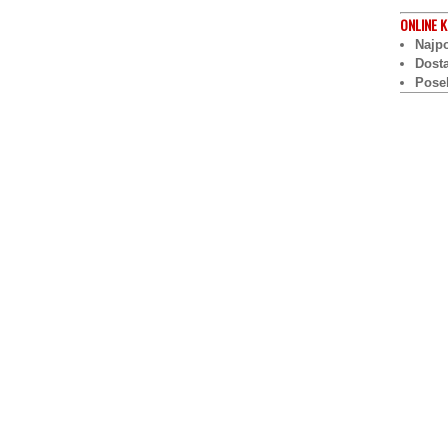
ONLINE
K
Najpo
Dost
Pose