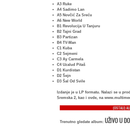
A3 Ruke
A4 Sadimo Lan
A5 Novčić Za Sreću
A6 New World
B1 Revolucija U Tanjuru
B2 Tajni Grad
B3 Partizan
B4 TV-Man
C1 Kuba
C2 Sejmeni
C3 Ay Carmela
C4 Uzalud Pitaš
D1 Kurdistan
D2 Šejn
D3 Šal Od Svile
Izdanje je u LP formatu. Nalazi se u p
Sremska 2, kao i ovde, na www.multime
(OSTALI) A
UŽIVO U D
Trenutno gledate album: