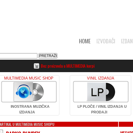
HOME
IZVOĐAČI
IZDAN
Bez proizvoda u MULTIMEDIA korpi
MULTIMEDIA MUSIC SHOP
VINIL IZDANJA
INOSTRANA MUZIČKA
LP PLOČE / VINIL IZDANJA U
IZDANJA
PRODAJI
ARTIKAL U MULTIMEDIA MUSIC SHOPU
MEGAD