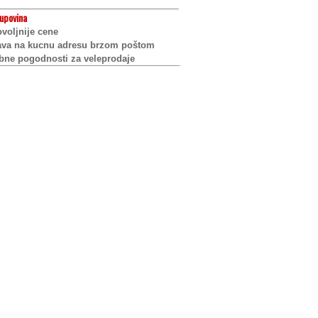
upovina
voljnije cene
ava na kucnu adresu brzom poštom
bne pogodnosti za veleprodaje