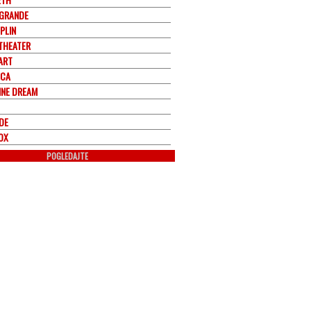
 GRANDE
OPLIN
THEATER
ART
ICA
INE DREAM
DE
OX
POGLEDAJTE