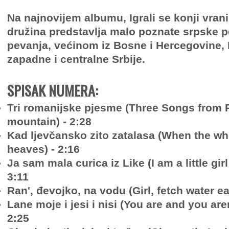
Na najnovijem albumu, Igrali se konji vran
družina predstavlja malo poznate srpske p
pevanja, većinom iz Bosne i Hercegovine, 
zapadne i centralne Srbije.
SPISAK NUMERA:
Tri romanijske pjesme (Three Songs from
mountain) - 2:28
Kad ljevčansko zito zatalasa (When the wh
heaves) - 2:16
Ja sam mala curica iz Like (I am a little girl
3:11
Ranʹ, đevojko, na vodu (Girl, fetch water ear
Lane moje i jesi i nisi (You are and you are
2:25