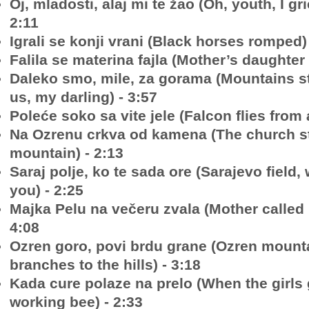
Oj, mladosti, alaj mi te žao (Oh, youth, I gri
2:11
Igrali se konji vrani (Black horses romped) 
Falila se materina fajla (Mother’s daughter
Daleko smo, mile, za gorama (Mountains 
us, my darling) - 3:57
Poleće soko sa vite jele (Falcon flies from a 
Na Ozrenu crkva od kamena (The church s
mountain) - 2:13
Saraj polje, ko te sada ore (Sarajevo field
you) - 2:25
Majka Pelu na večeru zvala (Mother called P
4:08
Ozren goro, povi brdu grane (Ozren mount
branches to the hills) - 3:18
Kada cure polaze na prelo (When the girls 
working bee) - 2:33