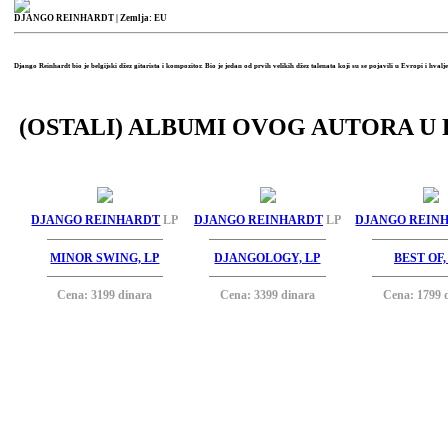
DJANGO REINHARDT
| Zemlja: EU
Django Reinhardt bio je belgijski džez gitarista i kompozitor. Bio je jedan od prvih velikih džez talenata koji su se pojavili u Evropi i hvalj
(OSTALI) ALBUMI OVOG AUTORA U 
DJANGO REINHARDT
LP
DJANGO REINHARDT
LP
DJANGO REIN
MINOR SWING, LP
DJANGOLOGY, LP
BEST OF,
Cena: 3199 dinara
Cena: 3399 dinara
Cena: 1799 