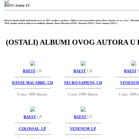
BAEST
| Zemlja: EU
Baest je danski death metal bend osnovan 2015. godine u aarhus-u. Njihovo ime je prvobitno pisano Bæst, danska reč za „zver“. Od pot
2018. godine, bend je objavio tri studijska albuma: Danse Macabre (2018), Venenum (2019), i Necro Sapiens (2021)....
(OSTALI) ALBUMI OVOG AUTORA U 
BAEST
CD
BAEST
CD
BAEST
DANSE MACABRE, CD
NECRO SAPIENS, CD
VENENUM
Cena: 1999 dinara
Cena: 1999 dinara
Cena: 1999 
BAEST
LP
BAEST
LP
COLOSSAL, LP
VENENUM, LP