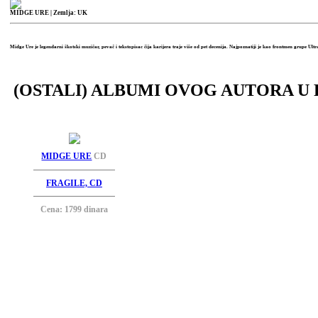
MIDGE URE
| Zemlja: UK
Midge Ure je legendarni škotski muzičar, pevač i tekstopisac čija karijera traje više od pet decenija. Najpoznatiji je kao frontmen grupe U
(OSTALI) ALBUMI OVOG AUTORA U 
MIDGE URE
CD
FRAGILE, CD
Cena: 1799 dinara