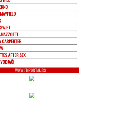
EKND
 MAYFIELD
S
 SWIFT
AMAZZOTTI
A CARPENTER
OW
TTES AFTER SEX
ZVODJAČI
WWW.FMPORTAL.RS