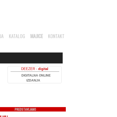
JA
KATALOG
MAJICE
KONTAKT
DEEZER -
digital
DIGITALNA ONLINE
IZDANJA
PREDSTAVLJAMO
S HILL