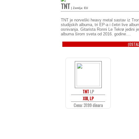
TNT
| Zemlja: EU
TNT je norveški heavy metal sastav iz Tron
studijskih albuma, tri EP-a i četiri live al
osnivanja. Gitarista Ronni Le Tekrø jedini 
albuma širom sveta od 2016. godine....
(OSTAL
TNT
LP
XIII, LP
Cena: 3199 dinara