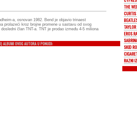
THE WE
CURTIS
BEATLE
dheim-a, osnovan 1982. Bend je objavio trinaest
buma prolazeći kroz brojne promene u sastavu od svog
TAYLOR
je dosledni član TNT-a. TNT je prodao između 4-5 miliona
EROS R
SABRIN
I) ALBUMI OVOG AUTORA U PONUDI:
SKID R
CIGARE
RAZNI I