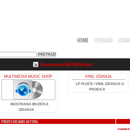
HOME
IZVOĐAČI
IZDAN
Bez proizvoda u MULTIMEDIA korpi
MULTIMEDIA MUSIC SHOP
VINIL IZDANJA
LP PLOČE / VINIL IZDANJA U
PRODAJI
INOSTRANA MUZIČKA
IZDANJA
PREDSTAVLJAMO AUTORA:
CYPRES