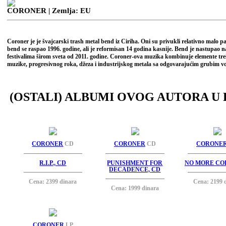
CORONER
| Zemlja: EU
Coroner je je švajcarski trash metal bend iz Ciriha. Oni su privukli relativno malo
bend se raspao 1996. godine, ali je reformisan 14 godina kasnije. Bend je nastupao na
festivalima širom sveta od 2011. godine. Coroner-ova muzika kombinuje elemente tre
muzike, progresivnog roka, džeza i industrijskog metala sa odgovarajućim grubim vo
(OSTALI) ALBUMI OVOG AUTORA U 
CORONER
CD
CORONER
CD
CORONE
R.I.P., CD
PUNISHMENT FOR
NO MORE CO
DECADENCE, CD
Cena: 2399 dinara
Cena: 2199 
Cena: 1999 dinara
CORONER
LP