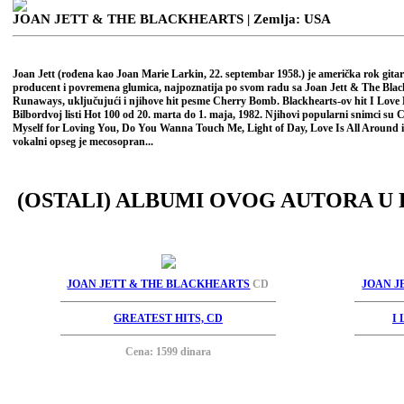
JOAN JETT & THE BLACKHEARTS
| Zemlja: USA
Joan Jett (rođena kao Joan Marie Larkin, 22. septembar 1958.) je američka rok gitari
producent i povremena glumica, najpoznatija po svom radu sa Joan Jett & The Blac
Runaways, uključujući i njihove hit pesme Cherry Bomb. Blackhearts-ov hit I Love Ro
Bilbordvoj listi Hot 100 od 20. marta do 1. maja, 1982. Njihovi popularni snimci su 
Myself for Loving You, Do You Wanna Touch Me, Light of Day, Love Is All Around i
vokalni opseg je mecosopran...
(OSTALI) ALBUMI OVOG AUTORA U 
JOAN JETT & THE BLACKHEARTS
CD
JOAN J
GREATEST HITS, CD
I
Cena: 1599 dinara