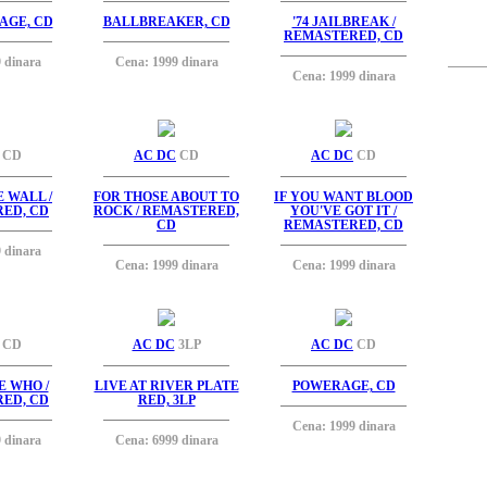
AGE, CD
BALLBREAKER, CD
'74 JAILBREAK /
REMASTERED, CD
 dinara
Cena: 1999 dinara
Cena: 1999 dinara
CD
AC DC
CD
AC DC
CD
E WALL /
FOR THOSE ABOUT TO
IF YOU WANT BLOOD
ED, CD
ROCK / REMASTERED,
YOU'VE GOT IT /
CD
REMASTERED, CD
 dinara
Cena: 1999 dinara
Cena: 1999 dinara
CD
AC DC
3LP
AC DC
CD
 WHO /
LIVE AT RIVER PLATE
POWERAGE, CD
ED, CD
RED, 3LP
Cena: 1999 dinara
 dinara
Cena: 6999 dinara