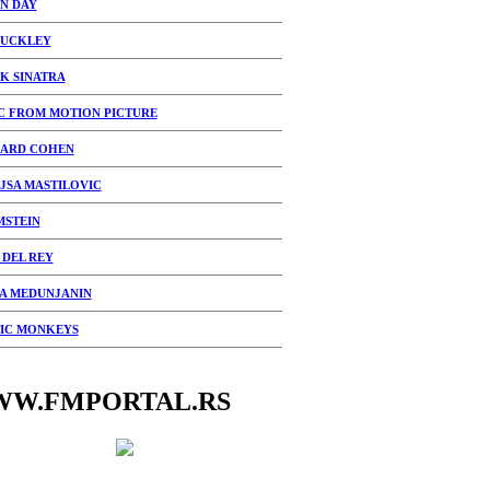
N DAY
BUCKLEY
K SINATRA
C FROM MOTION PICTURE
ARD COHEN
JSA MASTILOVIC
STEIN
 DEL REY
A MEDUNJANIN
IC MONKEYS
W.FMPORTAL.RS