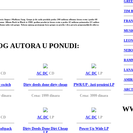
GREE
TIM 
a braća Angus i Malkom Jang. Grupa je do sada prodala preko 200 miliona albuma širom sveta i preko 68
FRAN
mena. Album Back in Black iz 1980. godine prodat je širom sveta u preko 42 miliona primeraka (21 milion
bume neke rok grupe. Tokom njenog postojanja kroz grupu su prošla i dva pevača prepoznatljivih stilova:
MUSI
LEON
OG AUTORA U PONUDI:
NEBO
RAMM
LANA
CD
AC DC
CD
AC DC
LP
AMIR
e switch
Dirty deeds done dirty cheap
PWR/UP - žuti prozirni LP
ARCT
 dinara
Cena: 1999 dinara
Cena: 3999 dinara
WW
CD
AC DC
LP
AC DC
LP
oftpack
Dirty Deeds Done Dirt Cheap
Power Up Wide LP
LP