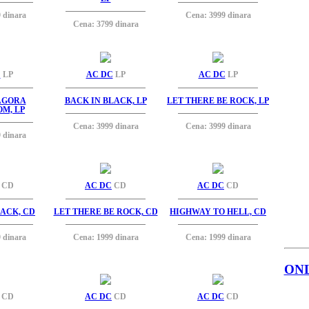
 dinara
Cena: 3999 dinara
Cena: 3799 dinara
C
LP
AC DC
LP
AC DC
LP
 AGORA
BACK IN BLACK, LP
LET THERE BE ROCK, LP
M, LP
Cena: 3999 dinara
Cena: 3999 dinara
 dinara
CD
AC DC
CD
AC DC
CD
LACK, CD
LET THERE BE ROCK, CD
HIGHWAY TO HELL, CD
 dinara
Cena: 1999 dinara
Cena: 1999 dinara
ON
CD
AC DC
CD
AC DC
CD