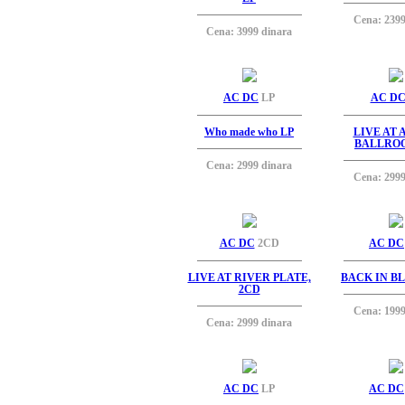
Cena: 2399
Cena: 3999 dinara
AC DC
LP
AC D
Who made who LP
LIVE AT
BALLROO
Cena: 2999 dinara
Cena: 2999
AC DC
2CD
AC DC
LIVE AT RIVER PLATE,
BACK IN B
2CD
Cena: 1999
Cena: 2999 dinara
AC DC
LP
AC DC