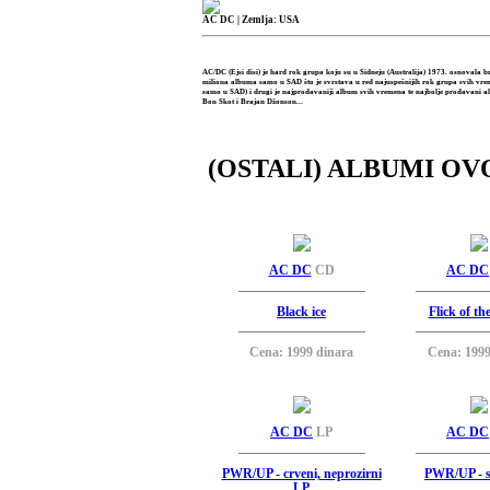
AC DC
| Zemlja: USA
AC/DC (Ejsi disi) je hard rok grupa koju su u Sidneju (Australija) 1973. osnoval
miliona albuma samo u SAD što je svrstava u red najuspešnijih rok grupa svih vre
samo u SAD) i drugi je najprodavaniji album svih vremena te najbolje prodavani al
Bon Skot i Brajan Džonson...
(OSTALI) ALBUMI OV
AC DC
CD
AC DC
Black ice
Flick of th
Cena: 1999 dinara
Cena: 1999
AC DC
LP
AC DC
PWR/UP - crveni, neprozirni
PWR/UP - s
LP