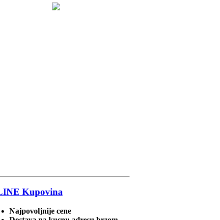
LINE
Kupovina
Najpovoljnije cene
Dostava na kucnu adresu brzom