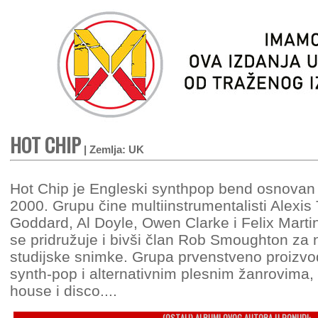
HOT CHIP
| Zemlja: UK
Hot Chip je Engleski synthpop bend osnova
2000. Grupu čine multiinstrumentalisti Alexis 
Goddard, Al Doyle, Owen Clarke i Felix Mart
se pridružuje i bivši član Rob Smoughton za 
studijske snimke. Grupa prvenstveno proizvo
synth-pop i alternativnim plesnim žanrovima, c
house i disco....
(OSTALI) ALBUMI OVOG AUTORA U PONUDI: