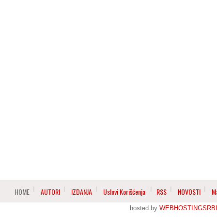
HOME
AUTORI
IZDANJA
Uslovi Korišćenja
RSS
NOVOSTI
M
hosted by
WEBHOSTINGSRBI