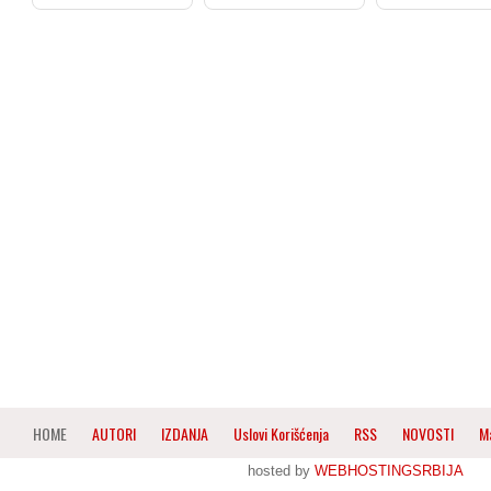
HOME
AUTORI
IZDANJA
Uslovi Korišćenja
RSS
NOVOSTI
M
hosted by
WEBHOSTINGSRBIJA