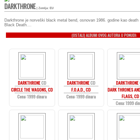
DARKTHRONE
| Zemlja: EU
Darkthrone je norveški black metal bend, osnovan 1986. godine kao deat
Black Death....
(OSTALI) ALBUMI OVOG AUTORA U PONUDI:
DARKTHRONE
CD
DARKTHRONE
CD
DARKTHRONE
CIRCLE THE WAGONS, CD
F.O.A.D., CD
DARK THRONES AN
FLAGS, CD
Cena: 1999 dinara
Cena: 1999 dinara
Cena: 1999 din