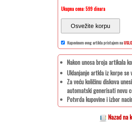
Ukupna cena:
599 dinara
Osvežite korpu
Kupovinom ovog artikla pristajem na
USLO
Nakon unosa broja artikala 
Uklanjanje artkla iz korpe s
Za veću količinu diskova unes
automatski generisati novu c
Potvrda kupovine i izbor naci
Nazad na k