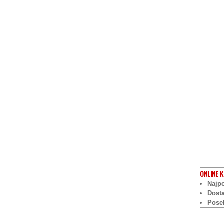
ONLINE
K
Najpo
Dost
Pose