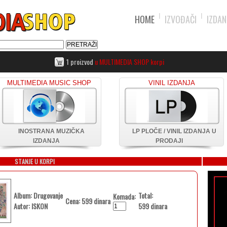
HOME
IZVOĐAČI
IZDAN
1 proizvod
u MULTIMEDIA SHOP korpi
MULTIMEDIA MUSIC SHOP
VINIL IZDANJA
INOSTRANA MUZIČKA
LP PLOČE / VINIL IZDANJA U
IZDANJA
PRODAJI
STANJE U KORPI
Album: Drugovanje
Total:
Komada:
Cena: 599 dinara
Autor: ISKON
599 dinara