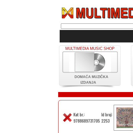
MULTIMEDIA MUSIC SHOP
DOMAĆA MUZIČKA
IZDANJA
Kat br.:
Id broj:
9788689731705
2253