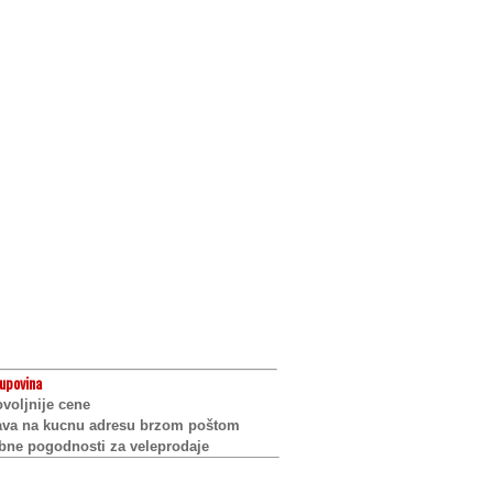
upovina
voljnije cene
ava na kucnu adresu brzom poštom
bne pogodnosti za veleprodaje