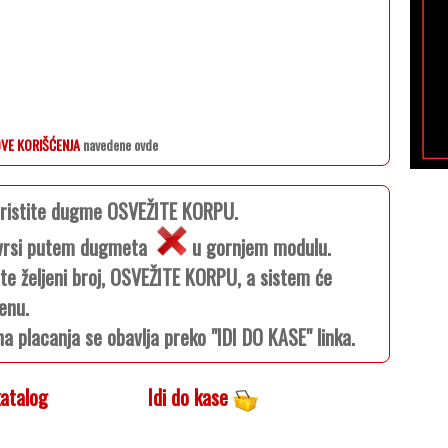
VE KORIŠĆENJA
navedene ovde
koristite dugme OSVEŽITE KORPU.
e vrsi putem dugmeta
u gornjem modulu.
ite željeni broj, OSVEŽITE KORPU, a sistem će
enu.
na placanja se obavlja preko "IDI DO KASE" linka.
atalog
Idi do kase