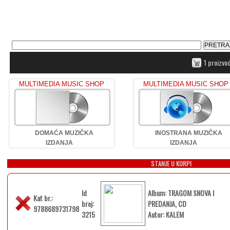
1 proizvo
MULTIMEDIA MUSIC SHOP
MULTIMEDIA MUSIC SHOP
DOMAĆA MUZIČKA
INOSTRANA MUZIČKA
IZDANJA
IZDANJA
STANJE U KORPI
Id
Album: TRAGOM SNOVA I
Kat br.:
broj:
PREDANJA, CD
9788689731798
3215
Autor: KALEM