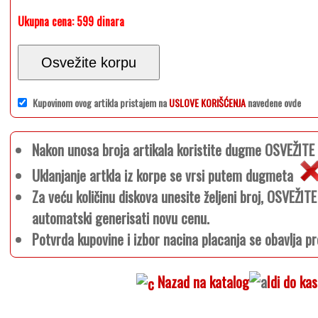
Ukupna cena:
599 dinara
Osvežite korpu
Kupovinom ovog artikla pristajem na
USLOVE KORIŠĆENJA
navedene ovde
Nakon unosa broja artikala koristite dugme OSVEŽIT
Uklanjanje artkla iz korpe se vrsi putem dugmeta
Za veću količinu diskova unesite željeni broj, OSVEŽI
automatski generisati novu cenu.
Potvrda kupovine i izbor nacina placanja se obavlja pr
Nazad na katalog
Idi do ka