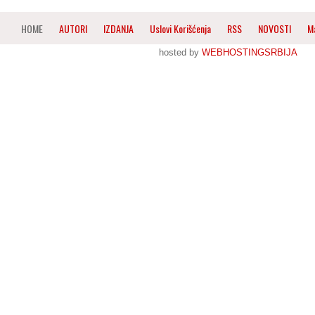
HOME
AUTORI
IZDANJA
Uslovi Korišćenja
RSS
NOVOSTI
M
hosted by
WEBHOSTINGSRBIJA