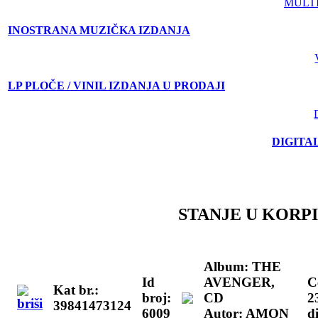
MULT
INOSTRANA MUZIČKA IZDANJA
LP PLOČE / VINIL IZDANJA U PRODAJI
DIGITA
STANJE U KORPI
Album: THE
Id
AVENGER,
C
Kat br.:
broj:
CD
2
39841473124
6009
Autor: AMON
d