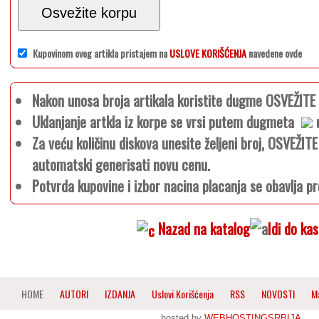
Osvežite korpu
Kupovinom ovog artikla pristajem na
USLOVE KORIŠĆENJA
navedene ovde
Nakon unosa broja artikala koristite dugme OSVEŽIT
Uklanjanje artkla iz korpe se vrsi putem dugmeta
u
Za veću količinu diskova unesite željeni broj, OSVEŽI
automatski generisati novu cenu.
Potvrda kupovine i izbor nacina placanja se obavlja pr
Nazad na katalog
Idi do ka
HOME
AUTORI
IZDANJA
Uslovi Korišćenja
RSS
NOVOSTI
M
hosted by
WEBHOSTINGSRBIJA