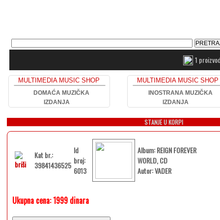
1 proizvo
MULTIMEDIA MUSIC SHOP
MULTIMEDIA MUSIC SHOP
DOMAĆA MUZIČKA
INOSTRANA MUZIČKA
IZDANJA
IZDANJA
STANJE U KORPI
Id
Album: REIGN FOREVER
Kat br.:
broj:
WORLD, CD
39841436525
6013
Autor: VADER
Ukupna cena:
1999 dinara