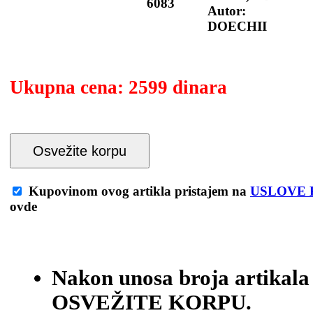
6083
Autor:
DOECHII
Ukupna cena:
2599 dinara
Osvežite korpu
Kupovinom ovog artikla pristajem na
USLOVE 
ovde
Nakon unosa broja artikala
OSVEŽITE KORPU.