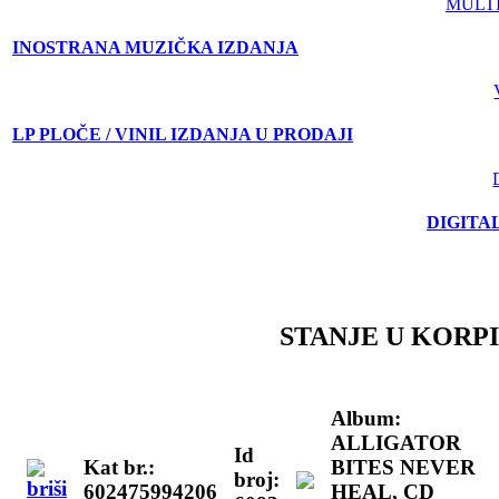
MULT
INOSTRANA MUZIČKA IZDANJA
LP PLOČE / VINIL IZDANJA U PRODAJI
DIGITA
STANJE U KORPI
Album:
ALLIGATOR
Id
Kat br.:
BITES NEVER
broj:
602475994206
HEAL, CD