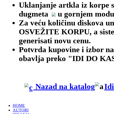
Uklanjanje artkla iz korpe 
dugmeta
u gornjem modu
Za veću količinu diskova une
OSVEŽITE KORPU, a siste
generisati novu cenu.
Potvrda kupovine i izbor na
obavlja preko "IDI DO KAS
Nazad na katalog
Id
HOME
AUTORI