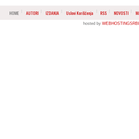
HOME
AUTORI
IZDANJA
Uslovi Korišćenja
RSS
NOVOSTI
M
hosted by
WEBHOSTINGSRBI