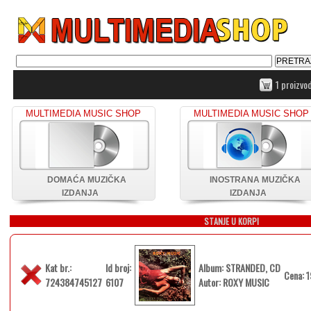
1 proizvo
MULTIMEDIA MUSIC SHOP
MULTIMEDIA MUSIC SHOP
DOMAĆA MUZIČKA
INOSTRANA MUZIČKA
IZDANJA
IZDANJA
STANJE U KORPI
Kat br.:
Id broj:
Album: STRANDED, CD
Cena: 1
724384745127
6107
Autor: ROXY MUSIC