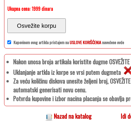
Ukupna cena:
1999 dinara
Osvežite korpu
Kupovinom ovog artikla pristajem na
USLOVE KORIŠĆENJA
navedene ovde
Nakon unosa broja artikala koristite dugme OSVEŽIT
Uklanjanje artkla iz korpe se vrsi putem dugmeta
Za veću količinu diskova unesite željeni broj, OSVEŽI
automatski generisati novu cenu.
Potvrda kupovine i izbor nacina placanja se obavlja pr
Nazad na katalog
Idi 