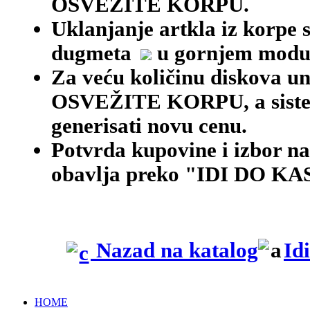
OSVEŽITE KORPU.
Uklanjanje artkla iz korpe 
dugmeta
u gornjem modu
Za veću količinu diskova une
OSVEŽITE KORPU, a siste
generisati novu cenu.
Potvrda kupovine i izbor na
obavlja preko "IDI DO KAS
Nazad na katalog
Id
HOME