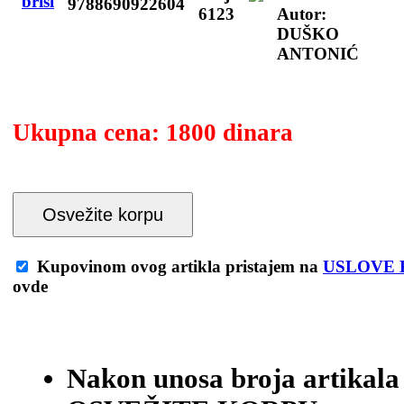
9788690922604
6123
Autor:
DUŠKO
ANTONIĆ
Ukupna cena:
1800 dinara
Osvežite korpu
Kupovinom ovog artikla pristajem na
USLOVE 
ovde
Nakon unosa broja artikala