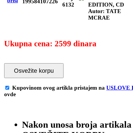
199584107226
6132
EDITION, CD
Autor: TATE
MCRAE
Ukupna cena:
2599 dinara
Osvežite korpu
Kupovinom ovog artikla pristajem na
USLOVE 
ovde
Nakon unosa broja artikala