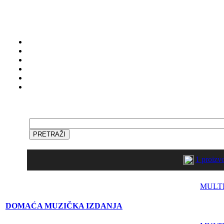
1 proiz
MULT
DOMAĆA MUZIČKA IZDANJA