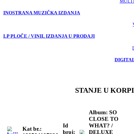
MULT
INOSTRANA MUZIČKA IZDANJA
LP PLOČE / VINIL IZDANJA U PRODAJI
DIGITA
STANJE U KORPI
Album: SO
CLOSE TO
Id
WHAT? /
Kat br.:
broj:
DELUXE