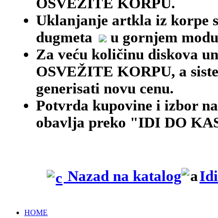
OSVEŽITE KORPU.
Uklanjanje artkla iz korpe 
dugmeta
u gornjem modu
Za veću količinu diskova une
OSVEŽITE KORPU, a siste
generisati novu cenu.
Potvrda kupovine i izbor na
obavlja preko "IDI DO KAS
Nazad na katalog
Id
HOME