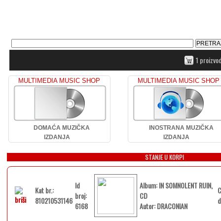
1 proizvo
MULTIMEDIA MUSIC SHOP
MULTIMEDIA MUSIC SHOP
DOMAĆA MUZIČKA
INOSTRANA MUZIČKA
IZDANJA
IZDANJA
STANJE U KORPI
Id
Album: IN SOMNOLENT RUIN,
Kat br.:
C
broj:
CD
810210531146
d
6168
Autor: DRACONIAN