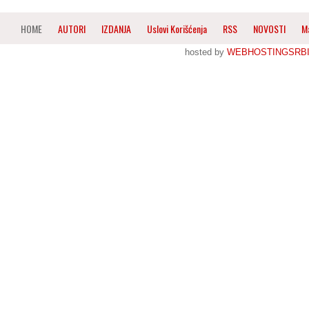
HOME
AUTORI
IZDANJA
Uslovi Korišćenja
RSS
NOVOSTI
M
hosted by
WEBHOSTINGSRBI