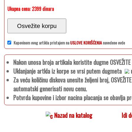
Ukupna cena:
2399 dinara
Osvežite korpu
Kupovinom ovog artikla pristajem na
USLOVE KORIŠĆENJA
navedene ovde
Nakon unosa broja artikala koristite dugme OSVEŽIT
Uklanjanje artkla iz korpe se vrsi putem dugmeta
u
Za veću količinu diskova unesite željeni broj, OSVEŽI
automatski generisati novu cenu.
Potvrda kupovine i izbor nacina placanja se obavlja pr
Nazad na katalog
Idi 