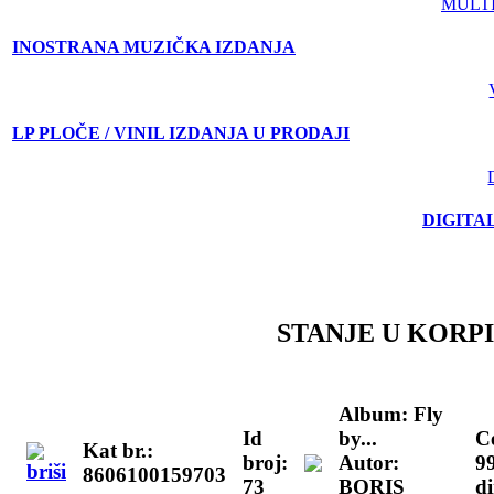
MULT
INOSTRANA MUZIČKA IZDANJA
LP PLOČE / VINIL IZDANJA U PRODAJI
DIGITA
STANJE U KORPI
Album: Fly
Id
by...
C
Kat br.:
broj:
Autor:
9
8606100159703
73
BORIS
d