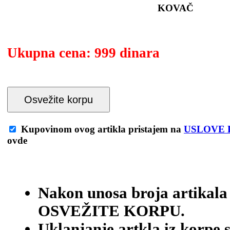
KOVAČ
Ukupna cena:
999 dinara
Osvežite korpu
Kupovinom ovog artikla pristajem na
USLOVE 
ovde
Nakon unosa broja artikala
OSVEŽITE KORPU.
Uklanjanje artkla iz korpe 