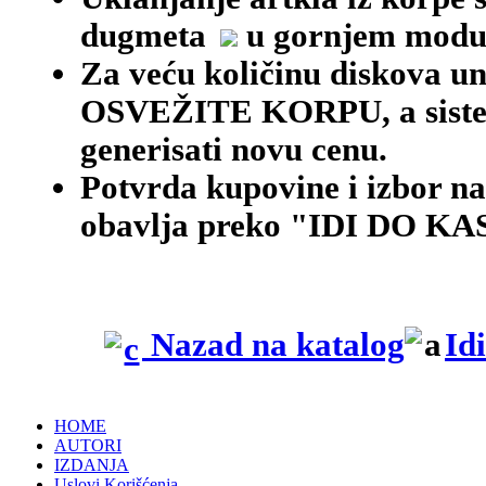
dugmeta
u gornjem modu
Za veću količinu diskova une
OSVEŽITE KORPU, a siste
generisati novu cenu.
Potvrda kupovine i izbor na
obavlja preko "IDI DO KAS
Nazad na katalog
Id
HOME
AUTORI
IZDANJA
Uslovi Korišćenja