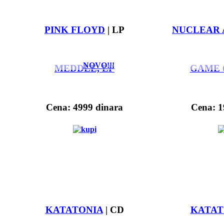
PINK FLOYD
| LP
NUCLEAR 
NOVO!!!
MEDDLE, LP
GAME 
Cena: 4999 dinara
Cena: 1
KATATONIA
| CD
KATAT