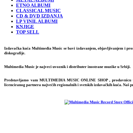
ETNO ALBUMI
CLASSICAL MUSIC
CD & DVD IZDANJA
LP VINIL ALBUMI
KNJIGE
TOP SELL
Izdavačka kuća Multimedia Music se bavi izdavanjem, objavljivanjem i prom
diskografije.
Multimedia Music je najveci uvoznik i distributer inostrane muzike u Srbiji.
Predstavljamo vam
MULTIMEDIA MUSIC ONLINE SHOP
, prodavnicu
licenciranog partnera najvećih regionalnih i svetskih izdavačkih kuća. Naš p