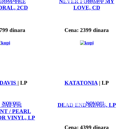
FROM THE
NEVER FORGET MY
RAL, 2CD
LOVE, CD
799 dinara
Cena: 2399 dinara
 DAVIS
| LP
KATATONIA
| LP
NOVO!!!
NOVO!!!
 SAY I'M
DEAD END KINGS, LP
NT / PEARL
R VINYL, LP
Cena: 4399 dinara