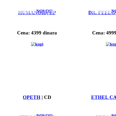
NOVO!!!
NO
HUMANOID, LP
DR. FEELG
Cena: 4399 dinara
Cena: 4999
OPETH
| CD
ETHEL CA
NOVO!!!
NO