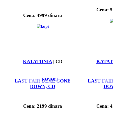
Cena: 5
Cena: 4999 dinara
KATATONIA
| CD
KATAT
NOVO!!!
LAST FAIR DEAL GONE
LAST FAI
DOWN, CD
DOW
Cena: 2199 dinara
Cena: 4