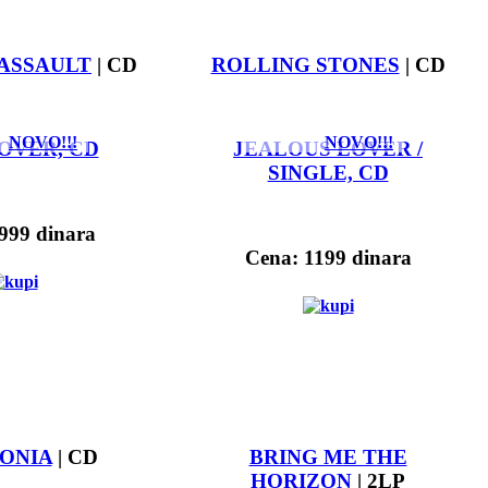
ASSAULT
| CD
ROLLING STONES
| CD
NOVO!!!
NOVO!!!
OVER, CD
JEALOUS LOVER /
SINGLE, CD
999 dinara
Cena: 1199 dinara
ONIA
| CD
BRING ME THE
HORIZON
| 2LP