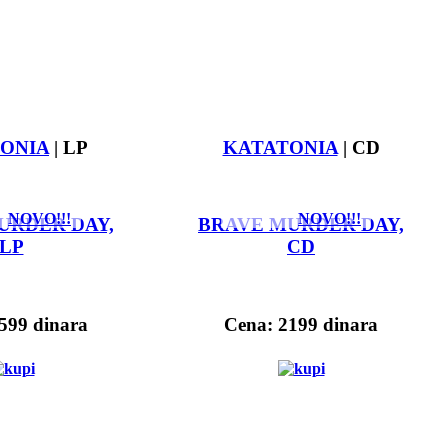
ONIA
| LP
KATATONIA
| CD
NOVO!!!
NOVO!!!
URDER DAY,
BRAVE MURDER DAY,
LP
CD
599 dinara
Cena: 2199 dinara