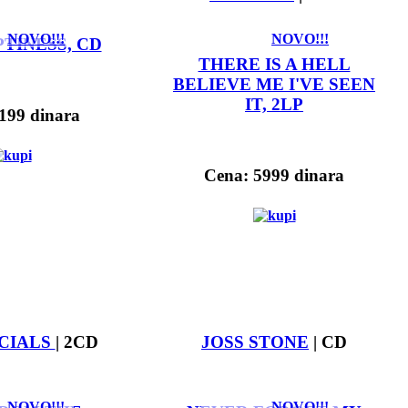
NOVO!!!
NOVO!!!
TINESS, CD
THERE IS A HELL
BELIEVE ME I'VE SEEN
IT, 2LP
199 dinara
Cena: 5999 dinara
CIALS
| 2CD
JOSS STONE
| CD
NOVO!!!
NOVO!!!