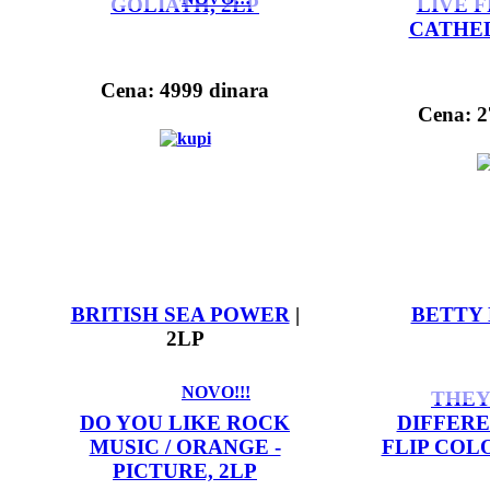
GOLIATH, 2LP
LIVE 
CATHED
Cena: 4999 dinara
Cena: 2
BRITISH SEA POWER
|
BETTY
2LP
NOVO!!!
THEY
DO YOU LIKE ROCK
DIFFERE
MUSIC / ORANGE -
FLIP COLO
PICTURE, 2LP