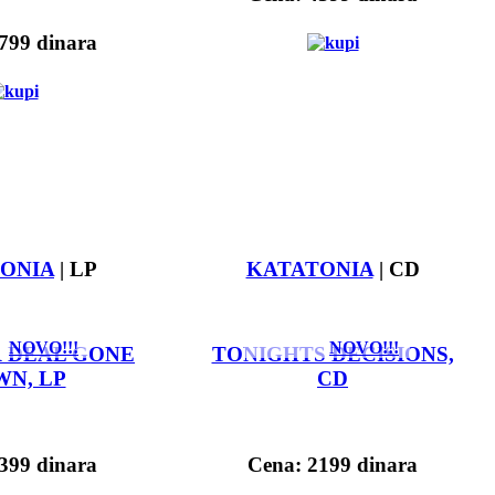
799 dinara
ONIA
| LP
KATATONIA
| CD
NOVO!!!
NOVO!!!
R DEAL GONE
TONIGHTS DECISIONS,
N, LP
CD
399 dinara
Cena: 2199 dinara