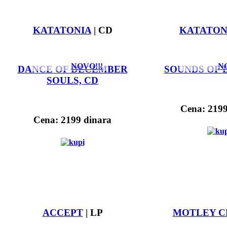
KATATONIA
| CD
KATATON
NOVO!!!
NO
DANCE OF DECEMBER
SOUNDS OF 
SOULS, CD
Cena: 2199
Cena: 2199 dinara
ACCEPT
| LP
MOTLEY C