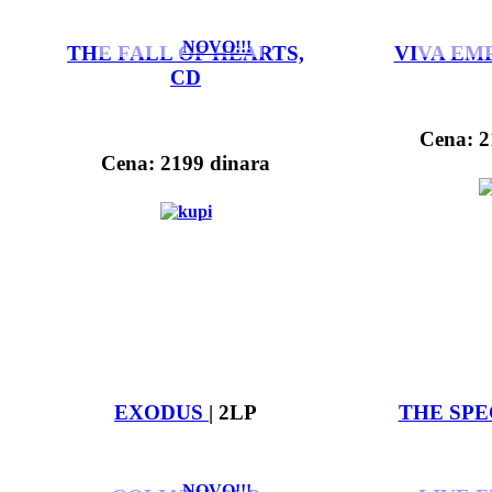
NOVO!!!
THE FALL OF HEARTS,
VIVA EMP
CD
Cena: 2
Cena: 2199 dinara
EXODUS
| 2LP
THE SPE
NOVO!!!