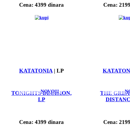
Cena: 4399 dinara
Cena: 2199
KATATONIA
| LP
KATATON
NOVO!!!
NO
TONIGHTS DECISION,
THE GREA
LP
DISTANC
Cena: 4399 dinara
Cena: 2199