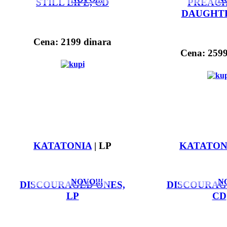
STILL LIFE, CD
PREACH
DAUGHTE
Cena: 2199 dinara
Cena: 2599
KATATONIA
| LP
KATATON
NOVO!!!
NO
DISCOURAGED ONES,
DISCOURAG
LP
CD