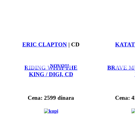
ERIC CLAPTON
| CD
KATAT
NOVO!!!
RIDING WITH THE
BRAVE M
KING / DIGI, CD
Cena: 2599 dinara
Cena: 4