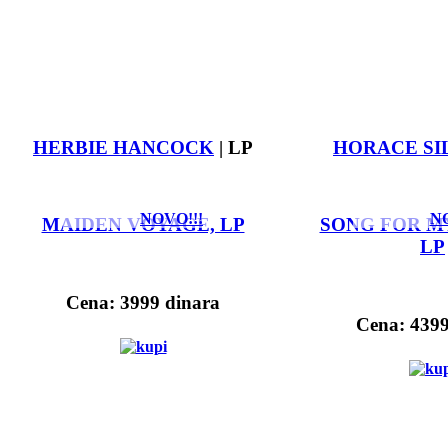
HERBIE HANCOCK
| LP
HORACE SI
NOVO!!!
NO
MAIDEN VOYAGE, LP
SONG FOR M
LP
Cena: 3999 dinara
Cena: 4399