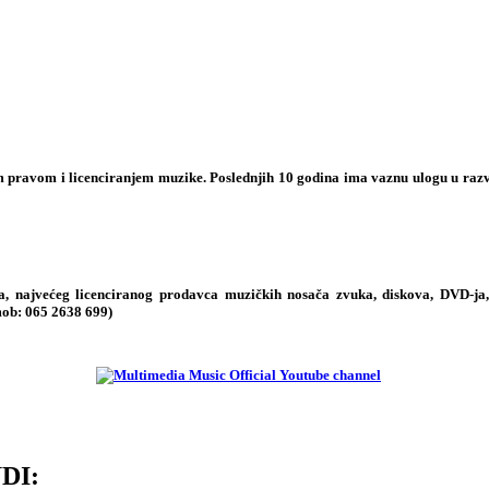
im pravom i licenciranjem muzike. Poslednjih 10 godina ima vaznu ulogu u raz
 najvećeg licenciranog prodavca muzičkih nosača zvuka, diskova, DVD-ja, 
mob:
065 2638 699
)
DI: