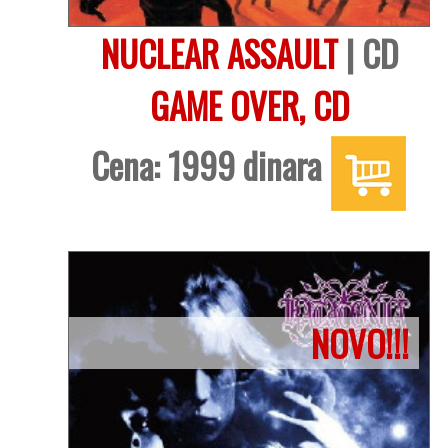
NUCLEAR ASSAULT
| CD
GAME OVER, CD
Cena: 1999 dinara
NOVO!!!