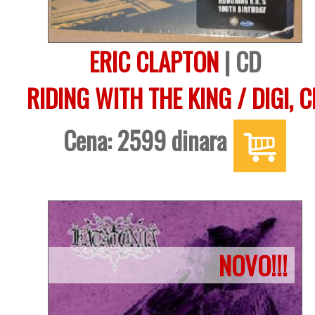
ERIC CLAPTON
| CD
RIDING WITH THE KING / DIGI, C
Cena: 2599 dinara
NOVO!!!