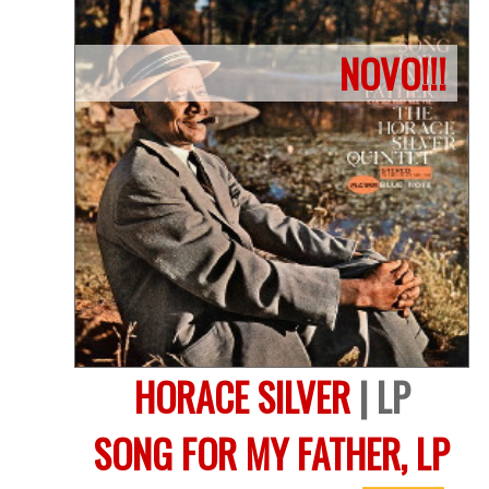
NOVO!!!
HORACE SILVER
| LP
SONG FOR MY FATHER, LP