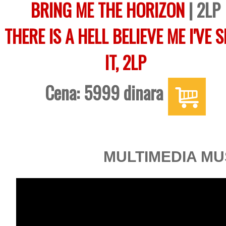
BRING ME THE HORIZON
| 2LP
THERE IS A HELL BELIEVE ME I'VE 
IT, 2LP
Cena: 5999 dinara
MULTIMEDIA MU