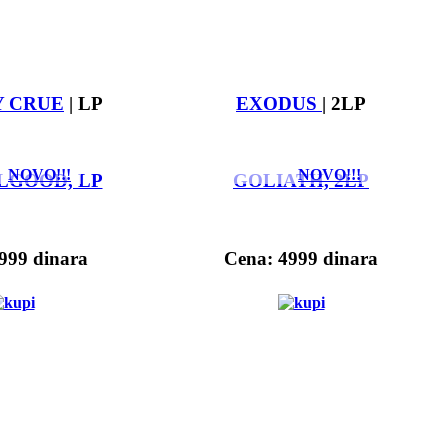
 CRUE
| LP
EXODUS
| 2LP
NOVO!!!
NOVO!!!
LGOOD, LP
GOLIATH, 2LP
999 dinara
Cena: 4999 dinara