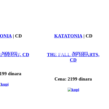
ONIA
| CD
KATATONIA
| CD
NOVO!!!
NOVO!!!
F DECAY, CD
THE FALL OF HEARTS,
CD
199 dinara
Cena: 2199 dinara