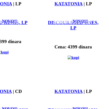
ONIA
| LP
KATATONIA
| LP
NOVO!!!
NOVO!!!
 KINGS, LP
DISCOURAGED ONES,
LP
399 dinara
Cena: 4399 dinara
ONIA
| CD
KATATONIA
| LP
NOVO!!!
NOVO!!!