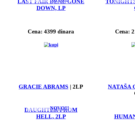
LAST FAIR DEAL GONE
TONIGHTS
DOWN, LP
Cena: 4399 dinara
Cena: 2
GRACIE ABRAMS
| 2LP
NATAŠA 
NOVO!!!
DAUGHTER FROM
HELL, 2LP
HUMAN