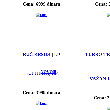
Cena: 6999 dinara
Cena: 
BUČ KESIDI
| LP
TURBO TR
NOVO!!!
EUFORIJA, LP
VAŽAN I
Cena: 3999 dinara
Cena: 3