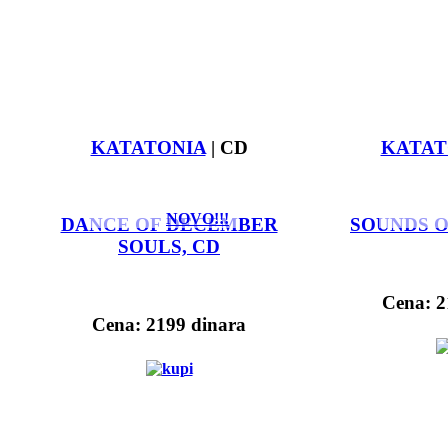
KATATONIA
| CD
KATAT
NOVO!!!
DANCE OF DECEMBER
SOUNDS O
SOULS, CD
Cena: 2
Cena: 2199 dinara