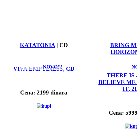
KATATONIA
| CD
BRING M
HORIZO
NOVO!!!
NO
VIVA EMPTINESS, CD
THERE IS
BELIEVE ME 
IT, 2
Cena: 2199 dinara
Cena: 5999