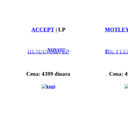
ACCEPT
| LP
MOTLEY
NOVO!!!
HUMANOID, LP
DR. FEE
Cena: 4399 dinara
Cena: 4