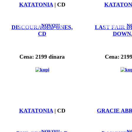
KATATONIA
| CD
KATATON
NOVO!!!
NO
DISCOURAGED ONES,
LAST FAIR 
CD
DOWN,
Cena: 2199 dinara
Cena: 2199
KATATONIA
| CD
GRACIE AB
NOVO!!!
NO