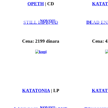
OPETH
| CD
KATAT
NOVO!!!
STILL LIFE, CD
DEAD END
Cena: 2199 dinara
Cena: 4
KATATONIA
| LP
KATAT
NOVO!!!