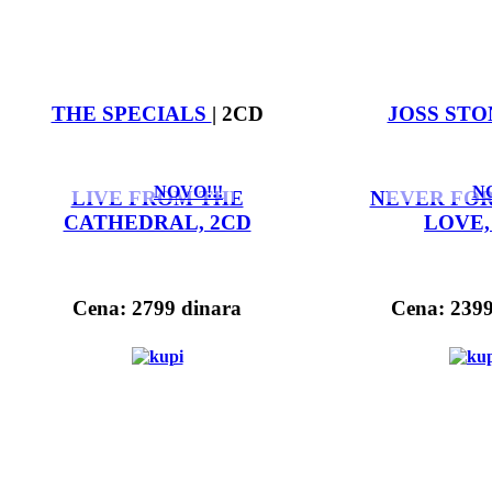
THE SPECIALS
| 2CD
JOSS STO
NOVO!!!
NO
LIVE FROM THE
NEVER FO
CATHEDRAL, 2CD
LOVE,
Cena: 2799 dinara
Cena: 2399