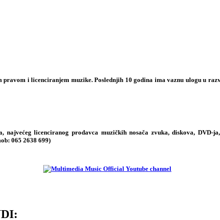
im pravom i licenciranjem muzike. Poslednjih 10 godina ima vaznu ulogu u raz
 najvećeg licenciranog prodavca muzičkih nosača zvuka, diskova, DVD-ja, 
mob:
065 2638 699
)
DI: