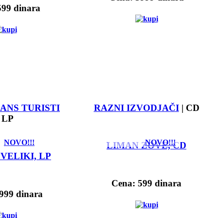
599 dinara
ANS TURISTI
RAZNI IZVODJAČI
| CD
| LP
NOVO!!!
NOVO!!!
LIMAN ZOVE, CD
 VELIKI, LP
Cena: 599 dinara
999 dinara