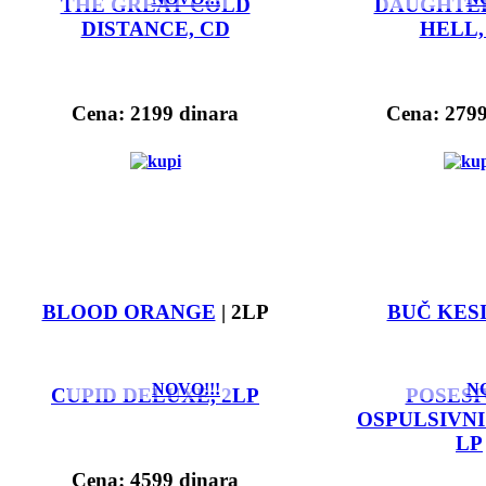
THE GREAT COLD
DAUGHTE
DISTANCE, CD
HELL,
Cena: 2199 dinara
Cena: 2799
BLOOD ORANGE
| 2LP
BUČ KESI
NOVO!!!
NO
CUPID DELUXE, 2LP
POSESI
OSPULSIVNI
LP
Cena: 4599 dinara