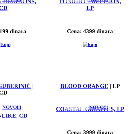
 DECISIONS,
TONIGHTS DECISION,
CD
LP
199 dinara
Cena: 4399 dinara
GUBERINIĆ
|
BLOOD ORANGE
| LP
CD
NOVO!!!
NOVO!!!
COASTAL GROOVES, LP
LIKE, CD
Cena: 3999 dinara