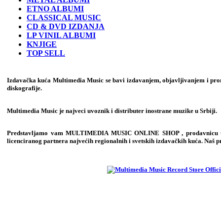
ETNO ALBUMI
CLASSICAL MUSIC
CD & DVD IZDANJA
LP VINIL ALBUMI
KNJIGE
TOP SELL
Izdavačka kuća Multimedia Music se bavi izdavanjem, objavljivanjem i prom
diskografije.
Multimedia Music je najveci uvoznik i distributer inostrane muzike u Srbiji.
Predstavljamo vam
MULTIMEDIA MUSIC ONLINE SHOP
, prodavnicu
licenciranog partnera najvećih regionalnih i svetskih izdavačkih kuća. Naš p