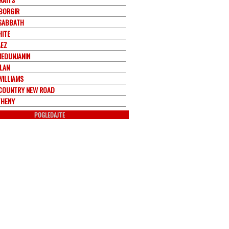
BORGIR
SABBATH
HITE
AEZ
MEDUNJANIN
LAN
WILLIAMS
COUNTRY NEW ROAD
THENY
POGLEDAJTE