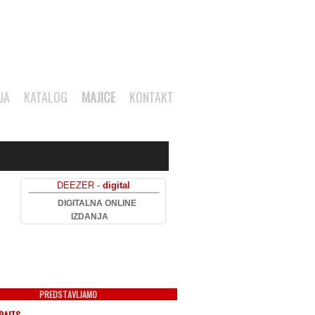
JA
KATALOG
MAJICE
KONTAKT
DEEZER -
digital
DIGITALNA ONLINE
IZDANJA
PREDSTAVLJAMO
RAITS