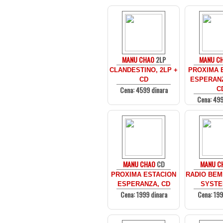
MANU CHAO
2LP
MANU C
CLANDESTINO, 2LP +
PROXIMA 
CD
ESPERANZ
Cena: 4599 dinara
C
Cena: 499
MANU CHAO
CD
MANU C
PROXIMA ESTACION
RADIO BEM
ESPERANZA, CD
SYSTE
Cena: 1999 dinara
Cena: 199