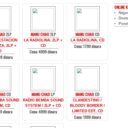
ONLINE
K
Najpo
Dost
Pose
HAO
2LP
MANU CHAO
2LP
MANU CHAO
CD
ESTACION
LA RADIOLINA, 2LP +
LA RADIOLINA, CD
Cena: 1799 dinara
A, 2LP +
CD
Cena: 4999 dinara
D
9 dinara
HAO
CD
MANU CHAO
LP
MANU CHAO
CD
BA SOUND
RADIO BEMBA SOUND
CLANDESTINO /
M, CD
SYSTEM / 2LP + CD
BLOODY BORDER /
9 dinara
Cena: 4999 dinara
LIMITED EDT, CD
Cena: 1999 dinara