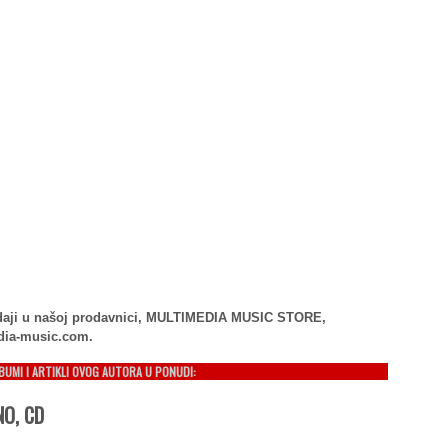
rodaji u našoj prodavnici, MULTIMEDIA MUSIC STORE,
dia-music.com.
LBUMI I ARTIKLI OVOG AUTORA U PONUDI:
NO, CD