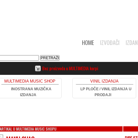
HOME
IZVOĐAČI
IZDAN
Bez proizvoda u MULTIMEDIA korpi
MULTIMEDIA MUSIC SHOP
VINIL IZDANJA
INOSTRANA MUZIČKA
LP PLOČE / VINIL IZDANJA U
IZDANJA
PRODAJI
ARTIKAL U MULTIMEDIA MUSIC SHOPU
DIRE ST