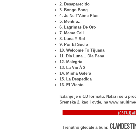
2. Desaparecido
3. Bongo Bong
4. Je Ne T'Aime Plus
5. Mentira...
6. Lagrimas De Oro
7. Mama Call
8. Luna Y Sol
9. Por El Suelo
10. Welcome To Tijuana
11. Dia Luna... Dia Pena
12. Malegria
13. La Vie À 2
14. Minha Galera
15. La Despedida
16. El Viento
Izdanje je u CD formatu. Nalazi se u p
Sremska 2, kao i ovde, na www.multime
(OSTALI) A
CLANDESTI
Trenutno gledate album: