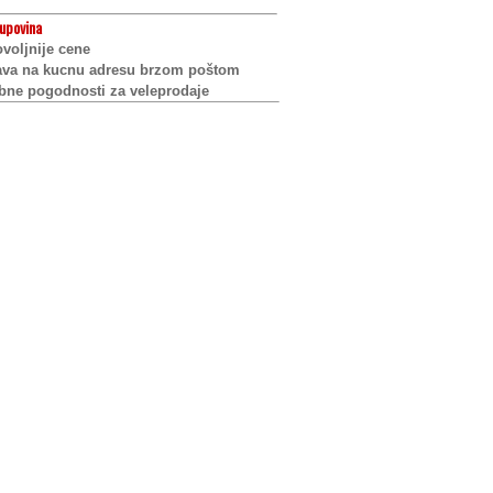
upovina
voljnije cene
ava na kucnu adresu brzom poštom
bne pogodnosti za veleprodaje