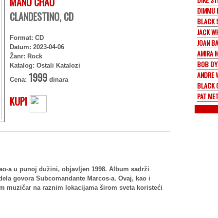
MANU CHAO
DIMMU 
CLANDESTINO, CD
BLACK 
JACK W
Format: CD
JOAN B
Datum: 2023-04-06
AMIRA 
Žanr: Rock
BOB DY
Katalog: Ostali Katalozi
ANDRE 
1999
Cena:
dinara
BLACK 
PAT ME
KUPI
o-a u punoj dužini, objavljen 1998. Album sadrži
dela govora Subcomandante Marcos-a. Ovaj, kao i
 muzičar na raznim lokacijama širom sveta koristeći