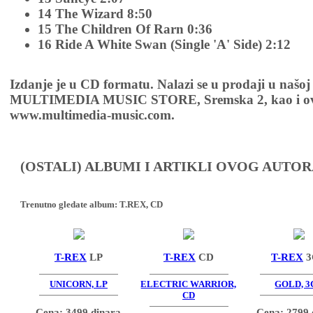
14 The Wizard 8:50
15 The Children Of Rarn 0:36
16 Ride A White Swan (Single 'A' Side) 2:12
Izdanje je u CD formatu. Nalazi se u prodaji u našoj
MULTIMEDIA MUSIC STORE, Sremska 2, kao i ov
www.multimedia-music.com.
(OSTALI) ALBUMI I ARTIKLI OVOG AUTOR
Trenutno gledate album:
T.REX, CD
T-REX
LP
T-REX
CD
T-REX
3
UNICORN, LP
ELECTRIC WARRIOR,
GOLD, 3
CD
Cena: 3499 dinara
Cena: 2799 