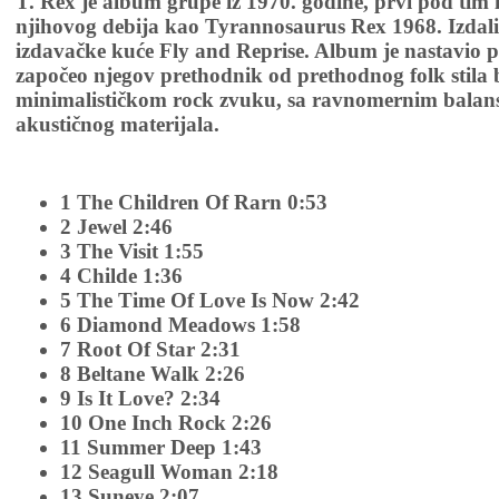
T. Rex je album grupe iz 1970. godine, prvi pod tim 
njihovog debija kao Tyrannosaurus Rex 1968. Izdali
izdavačke kuće Fly and Reprise. Album je nastavio p
započeo njegov prethodnik od prethodnog folk stila
minimalističkom rock zvuku, sa ravnomernim balans
akustičnog materijala.
1 The Children Of Rarn 0:53
2 Jewel 2:46
3 The Visit 1:55
4 Childe 1:36
5 The Time Of Love Is Now 2:42
6 Diamond Meadows 1:58
7 Root Of Star 2:31
8 Beltane Walk 2:26
9 Is It Love? 2:34
10 One Inch Rock 2:26
11 Summer Deep 1:43
12 Seagull Woman 2:18
13 Suneye 2:07