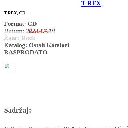
T-REX
T.REX, CD
Format: CD
Datum: 2023-07-10
RASPRODATO!!!
Žanr: Rock
Katalog: Ostali Katalozi
RASPRODATO
Sadržaj: