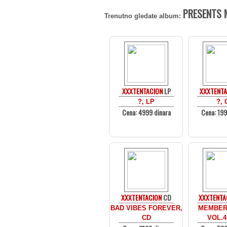
PRESENTS M
Trenutno gledate album:
XXXTENTACION
LP
XXXTENTA
?, LP
?, 
Cena: 4999 dinara
Cena: 199
XXXTENTACION
CD
XXXTENTA
BAD VIBES FOREVER,
MEMBER
CD
VOL.4