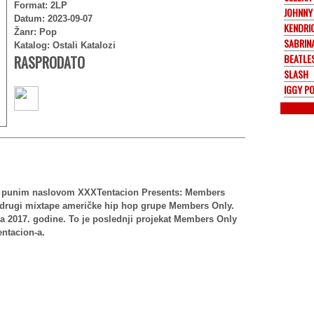
Format: 2LP
JOHNNY
Datum: 2023-09-07
KENDRI
Žanr: Pop
SABRIN
Katalog: Ostali Katalozi
BEATLE
RASPRODATO
SLASH
IGGY P
je punim naslovom XXXTentacion Presents: Members
je drugi mixtape američke hip hop grupe Members Only.
a 2017. godine. To je poslednji projekat Members Only
entacion-a.