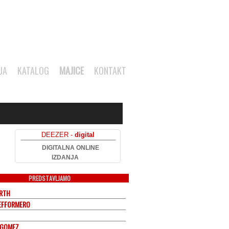
JA
KATALOG
MAJICE
KONTAKT
DEEZER -
digital
DIGITALNA ONLINE
IZDANJA
PREDSTAVLJAMO
ARTH
EFFORMERO
 GOMEZ