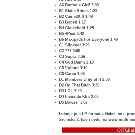
A6 Butthole Girl! 3:03
B1 Static Shock 1:29
B2 Came2Kill 1:49
B3 Boost! 1:17
B4 Chokehold 1:25
B5 4Peat 2:42
B6 Maxipads For Everyone 1:49
C1 Slipknot 3:29
C2 777 3:00
C3 Supra 3:56
C4 God Damn 2:19
C5 Vulture 3:10
C6 Curse 1:58
D1 Members Only Shit 2:38
D2 On That Bitch 3:30
D3 LOL 3:20
D4 Invisible Klip 2:05
D5 Bowser 3:07
Izdanje je u LP formatu. Nalazi se u p
Sremska 2, kao i ovde, na www.multime
(OSTALI) A