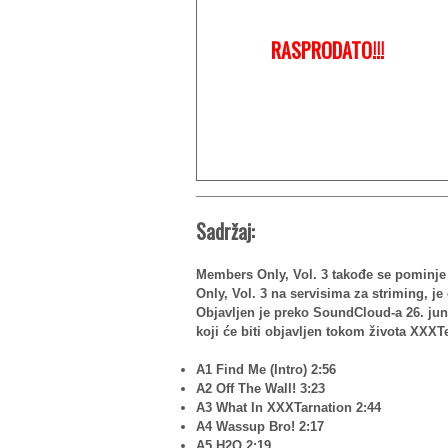
RASPRODATO!!!
Sadržaj:
Members Only, Vol. 3 takođe se pomin
Only, Vol. 3 na servisima za striming, 
Objavljen je preko SoundCloud-a 26. jun
koji će biti objavljen tokom života XXXT
A1 Find Me (Intro) 2:56
A2 Off The Wall! 3:23
A3 What In XXXTarnation 2:44
A4 Wassup Bro! 2:17
A5 H2O 2:19