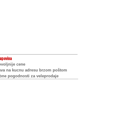
upovina
voljnije cene
ava na kucnu adresu brzom poštom
bne pogodnosti za veleprodaje