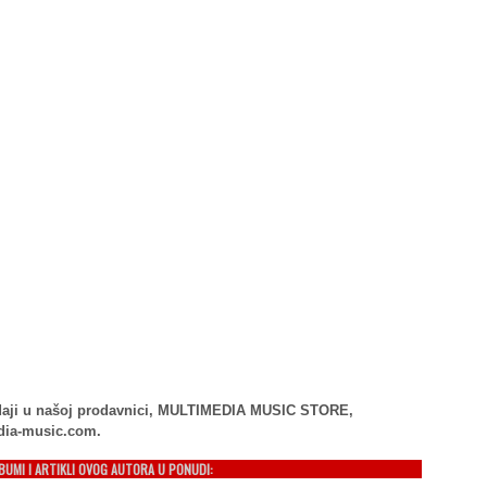
rodaji u našoj prodavnici, MULTIMEDIA MUSIC STORE,
dia-music.com.
LBUMI I ARTIKLI OVOG AUTORA U PONUDI: