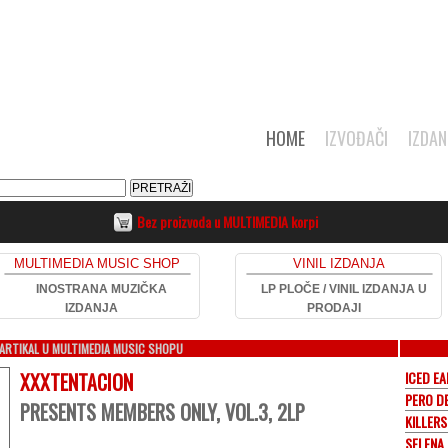
HOME
IZVOĐAČI
IZDAN
Bez proizvoda u MULTIMEDIA korpi
MULTIMEDIA MUSIC SHOP
VINIL IZDANJA
INOSTRANA MUZIČKA
LP PLOČE / VINIL IZDANJA U
IZDANJA
PRODAJI
ARTIKAL U MULTIMEDIA MUSIC SHOPU
XXXTENTACION
ICED E
PERO D
PRESENTS MEMBERS ONLY, VOL.3, 2LP
KILLERS
SELENA