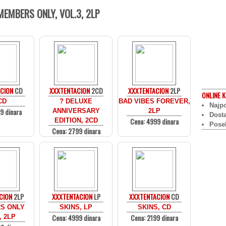
EMBERS ONLY, VOL.3, 2LP
CION
CD
XXXTENTACION
2CD
XXXTENTACION
2LP
ONLINE
K
CD
? DELUXE
BAD VIBES FOREVER,
Najpo
9 dinara
ANNIVERSARY
2LP
Dost
Cena: 4999 dinara
EDITION, 2CD
Pose
Cena: 2799 dinara
CION
2LP
XXXTENTACION
LP
XXXTENTACION
CD
S ONLY
SKINS, LP
SKINS, CD
Cena: 4999 dinara
Cena: 2199 dinara
, 2LP