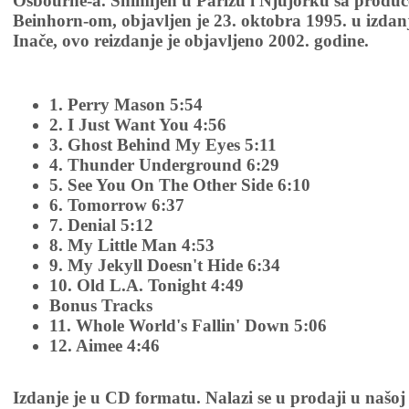
Osbourne-a. Snimljen u Parizu i Njujorku sa produ
Beinhorn-om, objavljen je 23. oktobra 1995. u izdan
Inače, ovo reizdanje je objavljeno 2002. godine.
1. Perry Mason 5:54
2. I Just Want You 4:56
3. Ghost Behind My Eyes 5:11
4. Thunder Underground 6:29
5. See You On The Other Side 6:10
6. Tomorrow 6:37
7. Denial 5:12
8. My Little Man 4:53
9. My Jekyll Doesn't Hide 6:34
10. Old L.A. Tonight 4:49
Bonus Tracks
11. Whole World's Fallin' Down 5:06
12. Aimee 4:46
Izdanje je u CD formatu. Nalazi se u prodaji u našoj