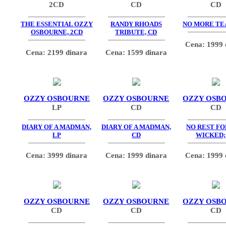
2CD
CD
CD
THE ESSENTIAL OZZY
RANDY RHOADS
NO MORE TEA
OSBOURNE, 2CD
TRIBUTE, CD
Cena: 1999 
Cena: 2199 dinara
Cena: 1599 dinara
OZZY OSBOURNE
OZZY OSBOURNE
OZZY OSB
LP
CD
CD
DIARY OF A MADMAN,
DIARY OF A MADMAN,
NO REST FO
LP
CD
WICKED;
Cena: 3999 dinara
Cena: 1999 dinara
Cena: 1999 
OZZY OSBOURNE
OZZY OSBOURNE
OZZY OSB
CD
CD
CD