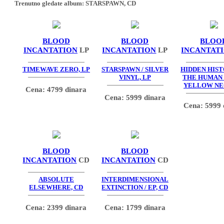
Trenutno gledate album:
STARSPAWN, CD
BLOOD
BLOOD
BLOO
INCANTATION
LP
INCANTATION
LP
INCANTAT
TIMEWAVE ZERO, LP
STARSPAWN / SILVER
HIDDEN HIST
VINYL, LP
THE HUMAN 
YELLOW NE
Cena: 4799 dinara
Cena: 5999 dinara
Cena: 5999 
BLOOD
BLOOD
INCANTATION
CD
INCANTATION
CD
ABSOLUTE
INTERDIMENSIONAL
ELSEWHERE, CD
EXTINCTION / EP, CD
Cena: 2399 dinara
Cena: 1799 dinara