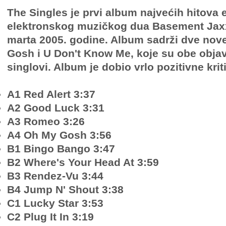
The Singles je prvi album najvećih hitova
elektronskog muzičkog dua Basement Jaxx,
marta 2005. godine. Album sadrži dve no
Gosh i U Don't Know Me, koje su obe objav
singlovi. Album je dobio vrlo pozitivne krit
A1 Red Alert 3:37
A2 Good Luck 3:31
A3 Romeo 3:26
A4 Oh My Gosh 3:56
B1 Bingo Bango 3:47
B2 Where's Your Head At 3:59
B3 Rendez-Vu 3:44
B4 Jump N' Shout 3:38
C1 Lucky Star 3:53
C2 Plug It In 3:19