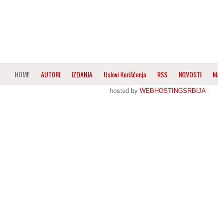
HOME
AUTORI
IZDANJA
Uslovi Korišćenja
RSS
NOVOSTI
M
hosted by
WEBHOSTINGSRBIJA