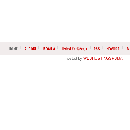
HOME
AUTORI
IZDANJA
Uslovi Korišćenja
RSS
NOVOSTI
M
hosted by
WEBHOSTINGSRBIJA