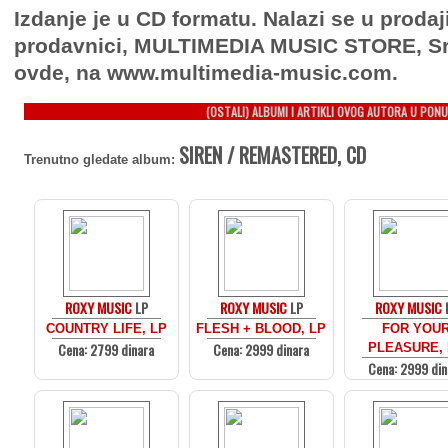
Izdanje je u CD formatu. Nalazi se u prodaj
prodavnici, MULTIMEDIA MUSIC STORE, Sr
ovde, na www.multimedia-music.com.
(OSTALI) ALBUMI I ARTIKLI OVOG AUTORA U PONU
SIREN / REMASTERED, CD
Trenutno gledate album:
ROXY MUSIC
LP
ROXY MUSIC
LP
ROXY MUSIC
COUNTRY LIFE, LP
FLESH + BLOOD, LP
FOR YOU
Cena: 2799 dinara
Cena: 2999 dinara
PLEASURE,
Cena: 2999 din