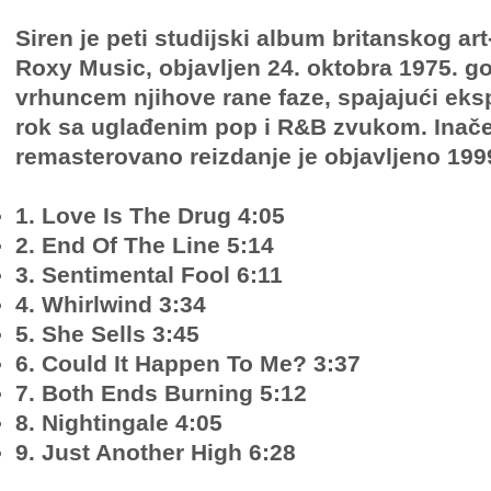
Siren je peti studijski album britanskog ar
Roxy Music, objavljen 24. oktobra 1975. g
vrhuncem njihove rane faze, spajajući eksp
rok sa uglađenim pop i R&B zvukom. Inač
remasterovano reizdanje je objavljeno 1999
1. Love Is The Drug 4:05
2. End Of The Line 5:14
3. Sentimental Fool 6:11
4. Whirlwind 3:34
5. She Sells 3:45
6. Could It Happen To Me? 3:37
7. Both Ends Burning 5:12
8. Nightingale 4:05
9. Just Another High 6:28