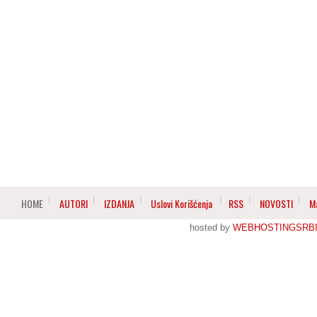
HOME
AUTORI
IZDANJA
Uslovi Korišćenja
RSS
NOVOSTI
M
hosted by
WEBHOSTINGSRBI