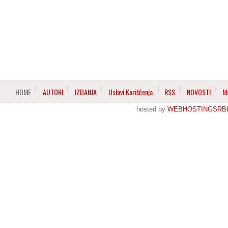
HOME
AUTORI
IZDANJA
Uslovi Korišćenja
RSS
NOVOSTI
M
hosted by
WEBHOSTINGSRBI