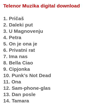
Telenor Muzika digital download
1. Pričaš
2. Daleki put
3. U Magnovenju
4. Petra
5. On je ona je
6. Privatni rat
7. Ima nas
8. Bella Ciao
9. Cipjonka
10. Punk's Not Dead
11. Ona
12. Sam-phone-glas
13. Dan posle
14. Tamara