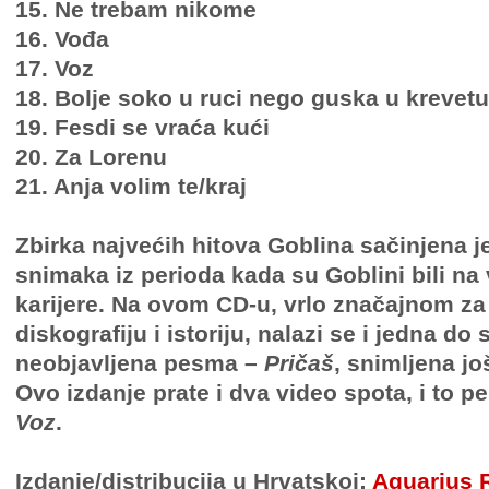
15. Ne trebam nikome
16. Vođa
17. Voz
18. Bolje soko u ruci nego guska u krevetu
19. Fesdi se vraća kući
20. Za Lorenu
21. Anja volim te/kraj
Zbirka najvećih hitova Goblina sačinjena j
snimaka iz perioda kada su Goblini bili na
karijere. Na ovom CD-u, vrlo značajnom za
diskografiju i istoriju, nalazi se i jedna do
neobjavljena pesma –
Pričaš
, snimljena jo
Ovo izdanje prate i dva video spota, i to 
Voz
.
Izdanje/distribucija u Hrvatskoj:
Aquarius 