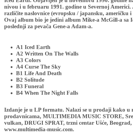
Iced Earth. Objavljen je u novembru 1990. godine
nivou i u februaru 1991. godine u Severnoj Americi.
različite naslovnice (evropsku / japansku, američku i
Ovaj album bio je jedini album Mike-a McGill-a sa I
poslednji za pevača Gene-a Adam-a.
A1 Iced Earth
A2 Written On The Walls
A3 Colors
A4 Curse The Sky
B1 Life And Death
B2 Solitude
B3 Funeral
B4 When The Night Falls
Izdanje je u LP formatu. Nalazi se u prodaji kako u
prodavnicama, MULTIMEDIA MUSIC STORE, Sremsk
vulkan, DRUGI SPRAT, trzni centar Ušće, Beograd, 
www.multimedia-music.com.